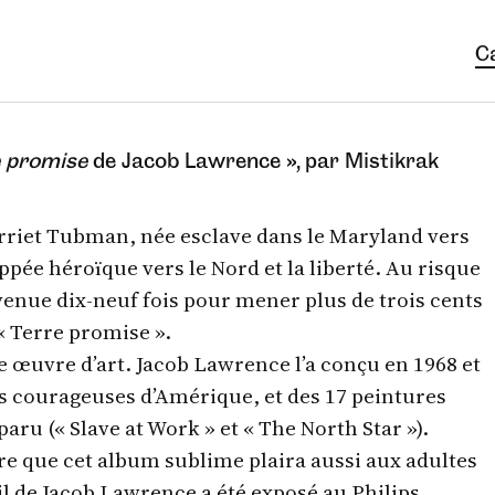
C
e promise
de Jacob Lawrence », par Mistikrak
Harriet Tubman, née esclave dans le Maryland vers
ppée héroïque vers le Nord et la liberté. Au risque
revenue dix-neuf fois pour mener plus de trois cents
 « Terre promise ».
ne œuvre d’art. Jacob Lawrence l’a conçu en 1968 et
s courageuses d’Amérique, et des 17 peintures
paru (« Slave at Work » et « The North Star »).
re que cet album sublime plaira aussi aux adultes
ail de Jacob Lawrence a été exposé au Philips