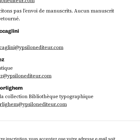
lonediteur.com
citons pas l’envoi de manuscrits. Aucun manuscrit
retourné.
ccaglini
ccaglini@ypsilonediteur.com
ez
stique
z@ypsilonediteur.com
Morlighem
la collection Bibliothèque typographique
rlighem@ypsilonediteur.com
tre inscription, vous acceptez que votre adresse e-mail soit