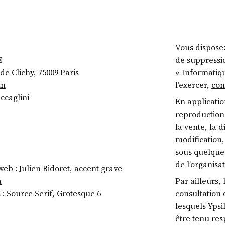
Vous disposez
€
de suppressio
 de Clichy, 75009 Paris
« Informatiqu
om
l’exercer,
con
ccaglini
En applicatio
reproduction 
la vente, la d
modification,
sous quelque 
de l’organisat
web :
Julien Bidoret, accent grave
a
Par ailleurs,
: Source Serif, Grotesque 6
consultation 
lesquels Ypsi
être tenu res