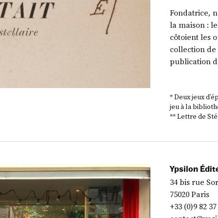
Fondatrice, n
la maison : l
côtoient les 
collection de
publication 
* Deux jeux d’é
jeu à la bibliot
** Lettre de St
Ypsilon Édit
34 bis rue So
75020 Paris
+33 (0)9 82 37