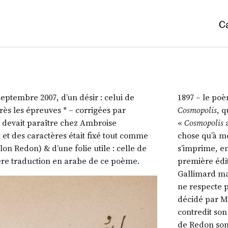
C
septembre 2007, d’un désir : celui de
1897 – le poè
rès les épreuves * – corrigées par
Cosmopolis
, q
i devait paraître chez Ambroise
«
Cosmopolis
a
 et des caractères était fixé tout comme
chose qu’à moi
ilon Redon) & d’une folie utile : celle de
s’imprime, en
re traduction en arabe de ce poème.
première édi
Gallimard mai
ne respecte pa
décidé par M
contredit son
de Redon son