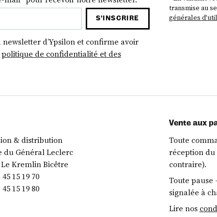
transmise au s
générales d'util
S’INSCRIRE
a newsletter d’Ypsilon et confirme avoir
a
politique de confidentialité et des
Vente aux pa
sion & distribution
Toute comman
e du Général Leclerc
réception du 
 Le Kremlin Bicêtre
contraire).
1 45 15 19 70
Toute pause –
 45 15 19 80
signalée à ch
Lire nos
cond