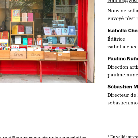
contact@ypsi
Nous ne solli
envoyé n’est 
Isabella Che
Éditrice
isabella.che
Pauline Nuñ
Direction arti
pauline.nune
Sébastien 
Directeur de 
sebastien.mo
* En validant vo
-mail* pour recevoir notre newsletter.