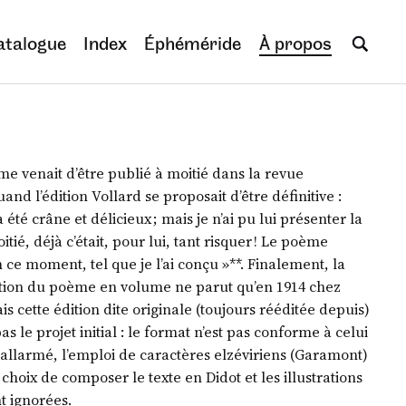
atalogue
Index
Éphéméride
À propos
me venait d’être publié à moitié dans la revue
uand l’édition Vollard se proposait d’être définitive :
 été crâne et délicieux ; mais je n’ai pu lui présenter la
tié, déjà c’était, pour lui, tant risquer ! Le poème
 ce moment, tel que je l’ai conçu »**. Finalement, la
tion du poème en volume ne parut qu’en 1914 chez
s cette édition dite originale (toujours rééditée depuis)
s le projet initial : le format n’est pas conforme à celui
allarmé, l’emploi de caractères elzéviriens (Garamont)
 choix de composer le texte en Didot et les illustrations
t ignorées.