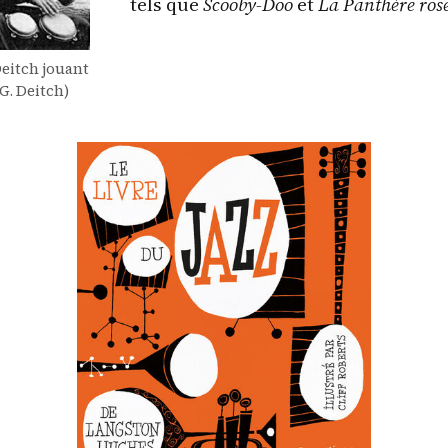
tels que
Scooby-Doo
et
La Panthère ros
Deitch jouant
G. Deitch)