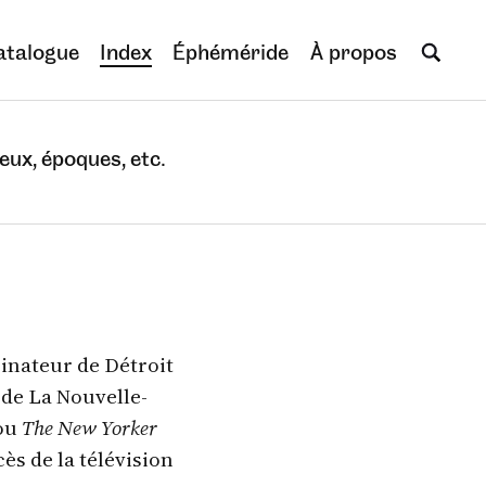
atalogue
Index
Éphéméride
À propos
eux, époques, etc.
sinateur de Détroit
 de La Nouvelle-
ou
The New Yorker
ès de la télévision