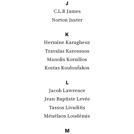
J
C.L.R James
Norton Juster
K
Hermine Karagheuz
Tzavalas Karoussos
Manolis Kornilios
Kostas Kouloufakos
L
Jacob Lawrence
Jean-Baptiste Levée
Tassos Livaditis
Ménélaos Loudémis
M