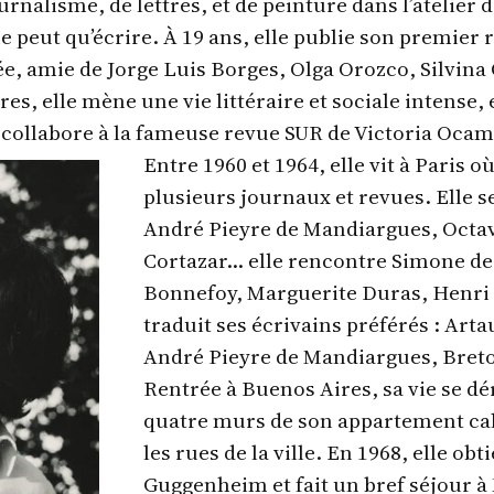
urnalisme, de lettres, et de peinture dans l’atelier d
 ne peut qu’écrire. À 19 ans, elle publie son premier
, amie de Jorge Luis Borges, Olga Orozco, Silvina
res, elle mène une vie littéraire et sociale intense
t collabore à la fameuse revue SUR de Victoria Oca
Entre 1960 et 1964, elle vit à Paris où
plusieurs journaux et revues. Elle se
André Pieyre de Mandiargues, Octavi
Cortazar… elle rencontre Simone de
Bonnefoy, Marguerite Duras, Henri
traduit ses écrivains préférés : Art
André Pieyre de Mandiargues, Bret
Rentrée à Buenos Aires, sa vie se dé
quatre murs de son appartement cal
les rues de la ville. En 1968, elle ob
Guggenheim et fait un bref séjour à