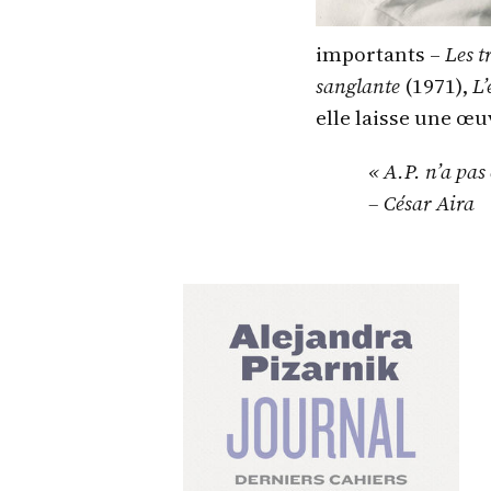
importants –
Les t
sanglante
(1971),
L’
elle laisse une œu
« A.P. n’a pas
– César Aira