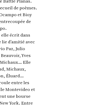
e Battle Planas.
 recueil de poèmes.
 Ocampo et Bioy
, entrecoupée de
mpo.
 elle écrit dans
 lie d’amitié avec
o Paz, Julio
 Beauvoir, Yves
 Michaux… Elle
aud, Michaux,
on, Éluard…
roule entre les
le Montevideo et
tient une bourse
 New York. Entre