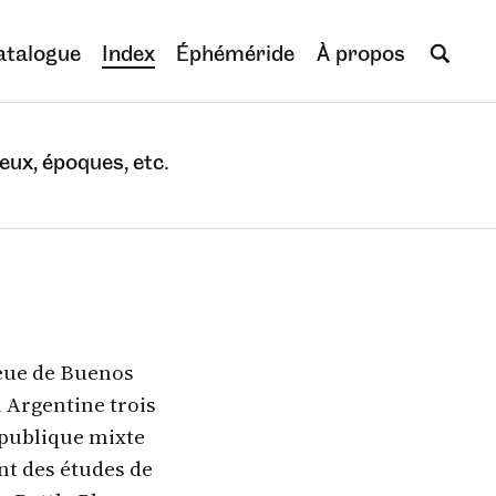
atalogue
Index
Éphéméride
À propos
eux, époques, etc.
ieue de Buenos
n Argentine trois
 publique mixte
t des études de