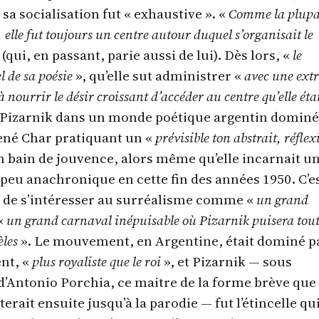
sa socialisation fut « exhaustive ». «
Comme la plupa
 elle fut toujours un centre autour duquel s’organisait le
 (qui, en passant, parie aussi de lui). Dès lors, «
le
l de sa poésie
», qu’elle sut administrer «
avec une ext
 à nourrir le désir croissant d’accéder au centre qu’elle éta
e Pizarnik dans un monde poétique argentin dominé
ené Char pratiquant un «
prévisible ton abstrait, réflex
n bain de jouvence, alors même qu’elle incarnait u
 peu anachronique en cette fin des années 1950. C’e
a de s’intéresser au surréalisme comme «
un grand
«
un grand carnaval inépuisable où Pizarnik puisera tout
èles
». Le mouvement, en Argentine, était dominé p
ent, «
plus royaliste que le roi
», et Pizarnik — sous
d’Antonio Porchia, ce maitre de la forme brève que
rait ensuite jusqu’à la parodie — fut l’étincelle qui