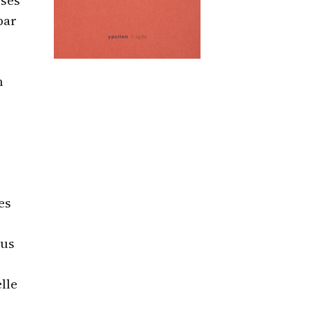
par
n
es
ous
lle