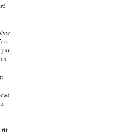
rt
rême
it
».
 par
ivo-
n
st
e sa
ar
 fit