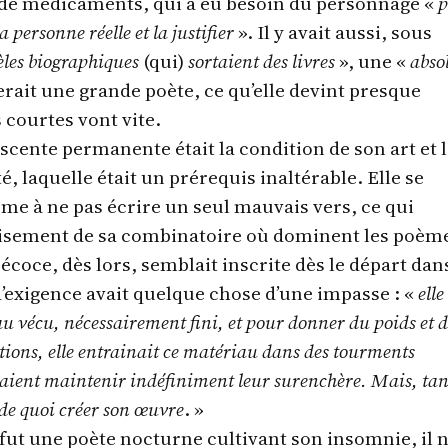
 de médicaments, qui a eu besoin du personnage «
p
 personne réelle et la justifier
». Il y avait aussi, sous
les biographiques
(qui)
sortaient des livres
», une «
abso
serait une grande poète, ce qu’elle devint presque
s courtes vont vite.
scente permanente était la condition de son art et 
é, laquelle était un prérequis inaltérable. Elle se
e à ne pas écrire un seul mauvais vers, ce qui
uisement de sa combinatoire où dominent les poèm
récoce, dès lors, semblait inscrite dès le départ dan
d’exigence avait quelque chose d’une impasse : «
elle
u vécu, nécessairement fini, et pour donner du poids et 
uctions, elle entrainait ce matériau dans des tourments
aient maintenir indéfiniment leur surenchère. Mais, tan
t de quoi créer son œuvre
. »
e fut une poète nocturne cultivant son insomnie, il n