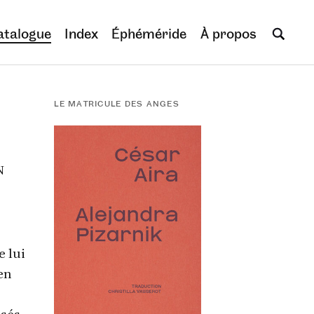
atalogue
Index
Éphéméride
À propos
LE MATRICULE DES ANGES
N
e lui
en
isés