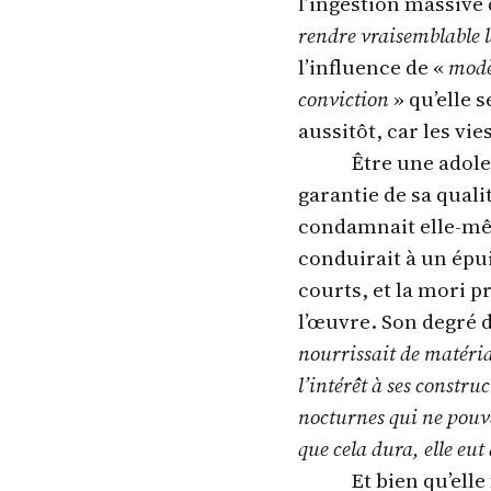
l’ingestion massive
rendre vraisemblable la
l’influence de «
modè
conviction
» qu’elle 
aussitôt, car les vie
Être une adole
garantie de sa qualit
condamnait elle-mêm
conduirait à un ép
courts, et la mori p
l’œuvre. Son degré 
nourrissait de matéria
l’intérêt à ses constr
nocturnes qui ne pouv
que cela dura, elle eu
Et bien qu’ell