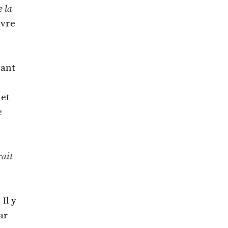
e la
uvre
sant
 et
e
rait
 Il y
ar