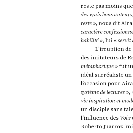
reste pas moins que 
des vrais bons auteurs,
reste
», nous dit Aira
caractère confessionne
habilité
», lui «
servit
L’irruption d
des imitateurs de R
métaphorique
» fut u
idéal surréaliste un
l’occasion pour Air
système de lectures
», 
vie inspiration et mod
un disciple sans tal
l’influence des
Voix
Roberto Juarroz imite