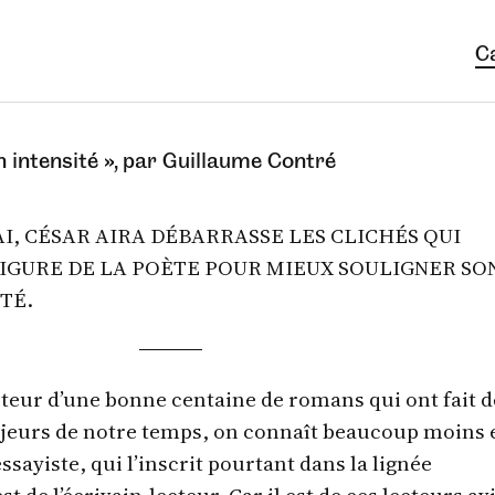
C
en intensité », par Guillaume Contré
AI, CÉSAR AIRA DÉBARRASSE LES CLICHÉS QUI
IGURE DE LA POÈTE POUR MIEUX SOULIGNER SO
TÉ.
auteur d’une bonne centaine de romans qui ont fait d
ajeurs de notre temps, on connaît beaucoup moins 
ssayiste, qui l’inscrit pourtant dans la lignée
st de l’écrivain-lecteur. Car il est de ces lecteurs av