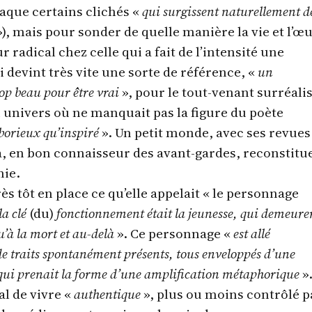
taque certains clichés «
qui surgissent naturellement d
), mais pour sonder de quelle manière la vie et l’œ
 radical chez celle qui a fait de l’intensité une
i devint très vite une sorte de référence, «
un
op beau pour être vrai
», pour le tout-venant surréali
 univers où ne manquait pas la figure du poète
aborieux qu’inspiré
». Un petit monde, avec ses revues
ra, en bon connaisseur des avant-gardes, reconstitu
nie.
ès tôt en place ce qu’elle appelait « le personnage
la clé
(du)
fonctionnement était la jeunesse, qui demeure
qu’à la mort et au-delà
». Ce personnage «
est allé
de traits spontanément présents, tous enveloppés d’une
 qui prenait la forme d’une amplification métaphorique
».
al de vivre «
authentique
», plus ou moins contrôlé p