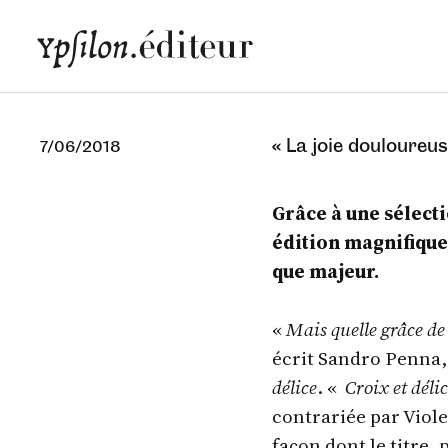
« La joie douloureu
7/06/2018
Grâce à une sélecti
édition magnifique
que majeur.
«
Mais quelle grâce de
écrit Sandro Penna,
délice
. «
Croix et déli
contrariée par Viol
façon dont le titre,