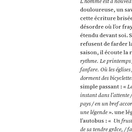
L’homme est à nouveau
douloureuse, un sav
cette écriture brisé
désordre où l’or fray
étendu devant soi. S
refusent de farder 
saison, il écoute la
rythme. Le printemps /
fanfare. Où les églises 
dorment des bicyclette
simple passant : «
Le
instant dans l’attente 
pays / en un bref acc
une légende
». une lé
l’autobus : «
Un frus
de sa tendre grâce, / 