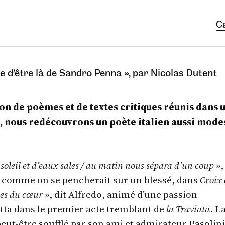
C
se d’être là de Sandro Penna », par Nicolas Dutent
on de poèmes et de textes critiques réunis dans 
, nous redécouvrons un poète italien aussi mode
 soleil et d’eaux sales / au matin nous sépara d’un coup
»,
 comme on se pencherait sur un blessé, dans
Croix 
ces du cœur
», dit Alfredo, animé d’une passion
etta dans le premier acte tremblant de
la Traviata
. L
 peut-être soufflé par son ami et admirateur Pasolini