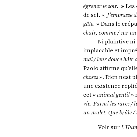
égrener le soir.
» Les 
de sel. «
J’embrasse da
gâte.
» Dans le crép
chair, comme / sur un
Ni plaintive ni
implacable et imprév
mal / leur douce hâte d
Paolo affirme qu’ell
choses
». Rien n’est p
une existence repli
cet «
animal gentil
» 
vie. Parmi les rares / 
un mulet. Que brûle / 
Voir sur
L’Hum