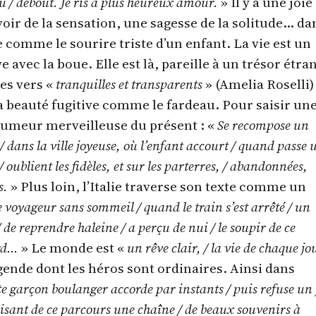
 / debout. Je ris à plus heureux amour.
» Il y a une joie
oir de la sensation, une sagesse de la solitude… da
e comme le sourire triste d’un enfant. La vie est un
e avec la boue. Elle est là, pareille à un trésor étra
es vers «
tranquilles et transparents
» (Amelia Roselli)
la beauté fugitive comme le fardeau. Pour saisir un
 rumeur merveilleuse du présent : «
Se recompose un
 dans la ville joyeuse, où l’enfant accourt / quand passe 
/ oublient les fidèles, et sur les parterres, / abandonnées,
s.
» Plus loin, l’Italie traverse son texte comme un
 voyageur sans sommeil / quand le train s’est arrêté / un
/ de reprendre haleine / a perçu de nui / le soupir de ce
ord…
» Le monde est «
un rêve clair, / la vie de chaque jo
gende dont les héros sont ordinaires. Ainsi dans
te garçon boulanger accorde par instants / puis refuse un
faisant de ce parcours une chaîne / de beaux souvenirs à