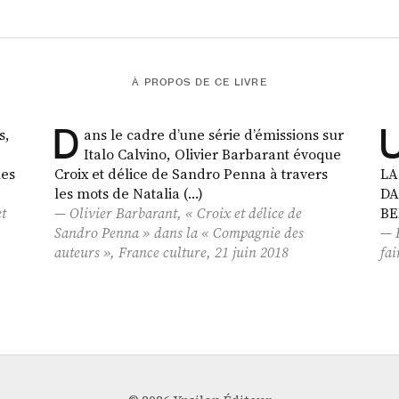
À PROPOS DE CE LIVRE
D
s,
ans le cadre d’une série d’émissions sur
Italo Calvino, Olivier Barbarant évoque
les
Croix et délice de Sandro Penna à travers
LA
les mots de Natalia (…)
DA
et
Olivier Barbarant, «
Croix et délice
de
BE
Sandro Penna » dans la « Compagnie des
auteurs », France culture, 21 juin 2018
fai