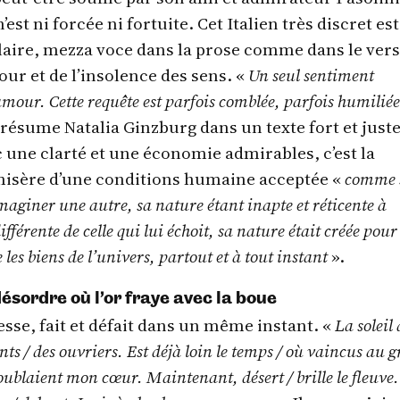
est ni forcée ni fortuite. Cet Italien très discret es
olaire, mezza voce dans la prose comme dans le vers
our et de l’insolence des sens. «
Un seul sentiment
’amour. Cette requête est parfois comblée, parfois humilié
 résume Natalia Ginzburg dans un texte fort et juste
 une clarté et une économie admirables, c’est la
misère d’une conditions humaine acceptée «
comme s
imaginer une autre, sa nature étant inapte et réticente à
fférente de celle qui lui échoit, sa nature était créée pour
e les biens de l’univers, partout et à tout instant
».
désordre où l’or fraye avec la boue
esse, fait et défait dans un même instant. «
La soleil 
ts / des ouvriers. Est déjà loin le temps / où vaincus au 
troublaient mon cœur. Maintenant, désert / brille le fleuve.