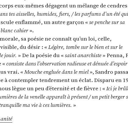
corps eux-mêmes dégagent un mélange de cendres 
ns tes aisselles, humides, fiers, / les parfums d’un été qui
uscule enflammé, un autre garçon «
se penche sur sa
 blanc cahier
».
 morale, sa poésie ne connaît qu’un loi, celle,
isible, du désir : «
Légère, tombe sur le bien et sur le
e jouir.
» De la poésie du «
saint anarchiste
» Penna, 
e «
consiste dans l’observation radieuse et dénuée d’espoir
lus vrai. «
Mouche engluée dans le miel
», Sandro pass
ée à contempler tendrement un éclat. Disparu en 1
nous lègue un peu d’éternité et de fièvre : «
Ici je brû
lumières de la venelle apparaît à présent / un petit berger 
tranquille ma vie à ces lumières.
»
anité