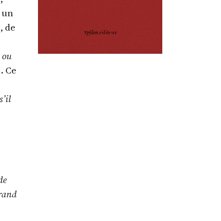
t un
, de
e ou
. Ce
’il
de
grand