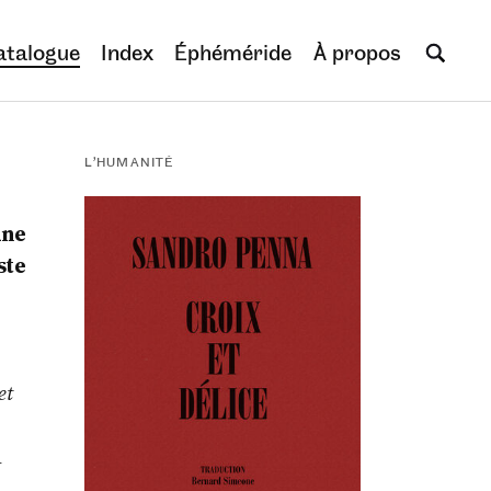
atalogue
Index
Éphéméride
À propos
L’HUMANITÉ
une
ste
et
a
,