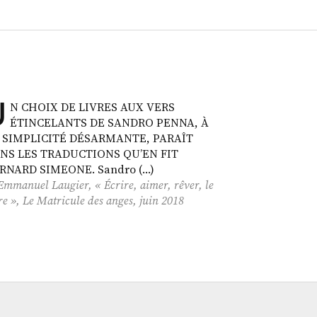
U
N CHOIX DE LIVRES AUX VERS
ÉTINCELANTS DE SANDRO PENNA, À
 SIMPLICITÉ DÉSARMANTE, PARAÎT
NS LES TRADUCTIONS QU’EN FIT
RNARD SIMEONE. Sandro (…)
Emmanuel Laugier, « Écrire, aimer, rêver, le
re »,
Le Matricule des anges
, juin 2018