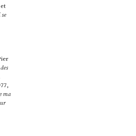
et
 se
Pier
 des
a
977,
le ma
sur