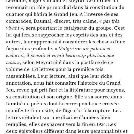
Lecomte, Roger Vailland et Meyrat. Ce dernier lui
reconnaît un rôle primordial dans la constitution du
quatuor qui bâtira le Grand Jeu. A l’inverse de ses
camarades, Daumal, discret, très calme,
« pas très
vivant »
, sera pourtant le catalyseur du groupe. C’est
lui qui fera se rapprocher les esprits des uns et des
autres, leur apprenant à considérer les choses d’une
façon plus profonde.
« Malgré son air pataud et
endormi, il pensait et voyait beaucoup plus loin que
nous »
, selon Meyrat cité dans la postface de ce
volume de 154 lettres pour la première fois
rassemblées. Leur lecture, ainsi que leur riche
annotation, nous fait connaître l’histoire du Grand
Jeu, revue qui prit l’art et la littérature pour moyens,
sa constitution et son origine. Elle a sa source dans
l’amitié de poètes dont la correspondance croisée
manifeste l’intensité, de l’âge d’or à la rupture. Les
lettres s’étalent sur une dizaine d’années bien
remplies, elles s’espacent vers la fin en 1934. Les
deux épistoliers diffèrent dans leurs personnalités et