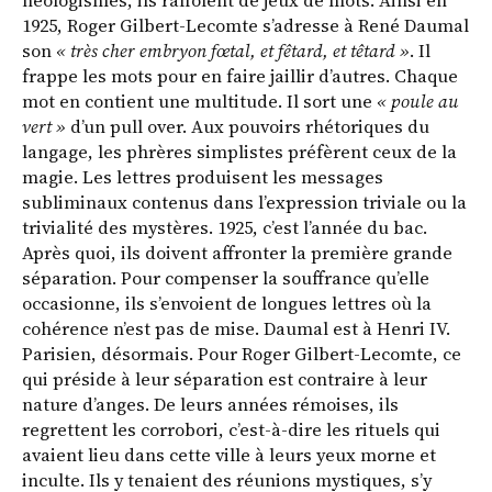
néologismes, ils raffolent de jeux de mots. Ainsi en
1925, Roger Gilbert-Lecomte s’adresse à René Daumal
son
« très cher embryon fœtal, et fêtard, et têtard »
. Il
frappe les mots pour en faire jaillir d’autres. Chaque
mot en contient une multitude. Il sort une
« poule au
vert »
d’un pull over. Aux pouvoirs rhétoriques du
langage, les phrères simplistes préfèrent ceux de la
magie. Les lettres produisent les messages
subliminaux contenus dans l’expression triviale ou la
trivialité des mystères. 1925, c’est l’année du bac.
Après quoi, ils doivent affronter la première grande
séparation. Pour compenser la souffrance qu’elle
occasionne, ils s’envoient de longues lettres où la
cohérence n’est pas de mise. Daumal est à Henri IV.
Parisien, désormais. Pour Roger Gilbert-Lecomte, ce
qui préside à leur séparation est contraire à leur
nature d’anges. De leurs années rémoises, ils
regrettent les corrobori, c’est-à-dire les rituels qui
avaient lieu dans cette ville à leurs yeux morne et
inculte. Ils y tenaient des réunions mystiques, s’y