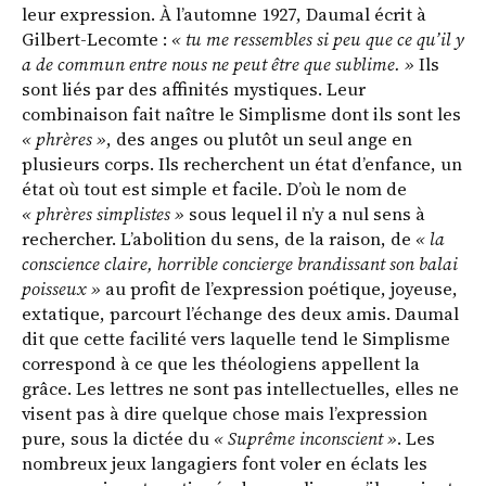
leur expression. À l’automne 1927, Daumal écrit à
Gilbert-Lecomte :
« tu me ressembles si peu que ce qu’il y
a de commun entre nous ne peut être que sublime. »
Ils
sont liés par des affinités mystiques. Leur
combinaison fait naître le Simplisme dont ils sont les
« phrères »
, des anges ou plutôt un seul ange en
plusieurs corps. Ils recherchent un état d’enfance, un
état où tout est simple et facile. D’où le nom de
« phrères simplistes »
sous lequel il n’y a nul sens à
rechercher. L’abolition du sens, de la raison, de
« la
conscience claire, horrible concierge brandissant son balai
poisseux »
au profit de l’expression poétique, joyeuse,
extatique, parcourt l’échange des deux amis. Daumal
dit que cette facilité vers laquelle tend le Simplisme
correspond à ce que les théologiens appellent la
grâce. Les lettres ne sont pas intellectuelles, elles ne
visent pas à dire quelque chose mais l’expression
pure, sous la dictée du
« Suprême inconscient »
. Les
nombreux jeux langagiers font voler en éclats les