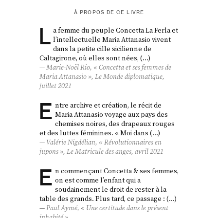
À PROPOS DE CE LIVRE
L
a femme du peuple Concetta La Ferla et
l’intellectuelle Maria Attanasio vivent
dans la petite cille sicilienne de
Caltagirone, où elles sont nées, (…)
Marie‑Noël Rio, «
Concetta et ses femmes
de
Maria Attanasio »,
Le Monde diplomatique
,
juillet 2021
E
ntre archive et création, le récit de
Maria Attanasio voyage aux pays des
chemises noires, des drapeaux rouges
et des luttes féminines. « Moi dans (…)
Valérie Nigdélian, « Révolutionnaires en
jupons »,
Le Matricule des anges
, avril 2021
E
n commençant Concetta & ses femmes,
on est comme l’enfant qui a
soudainement le droit de rester à la
table des grands. Plus tard, ce passage : (…)
Paul Aymé, « Une certitude dans le présent
inhabité »