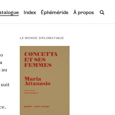
atalogue
Index
Éphéméride
À propos
LE MONDE DIPLOMATIQUE
io
la
t au
 suit
ce.