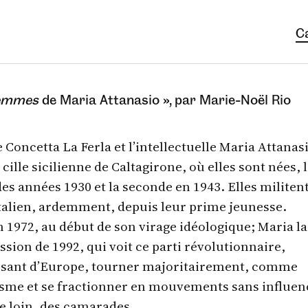
C
femmes
de Maria Attanasio », par Marie‑Noël Rio
Concetta La Ferla et l’intellectuelle Maria Attanas
 cille sicilienne de Caltagirone, où elles sont nées, 
es années 1930 et la seconde en 1943. Elles militen
talien, ardemment, depuis leur prime jeunesse.
n 1972, au début de son virage idéologique; Maria la
sion de 1992, qui voit ce parti révolutionnaire,
issant d’Europe, tourner majoritairement, comme
isme et se fractionner en mouvements sans influen
de loin, des camarades.