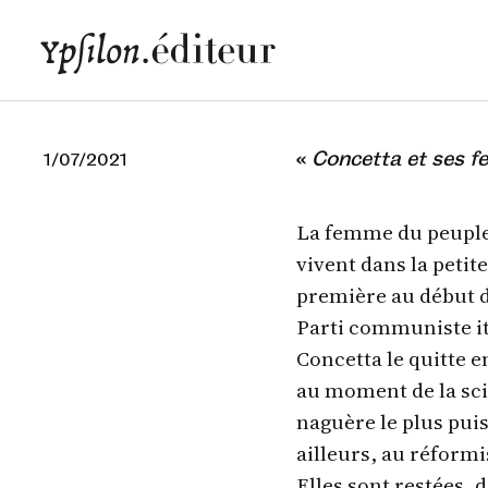
«
Concetta et ses 
1/07/2021
La femme du peuple 
vivent dans la petite
première au début d
Parti communiste i
Concetta le quitte e
au moment de la scis
naguère le plus pu
ailleurs, au réform
Elles sont restées, 