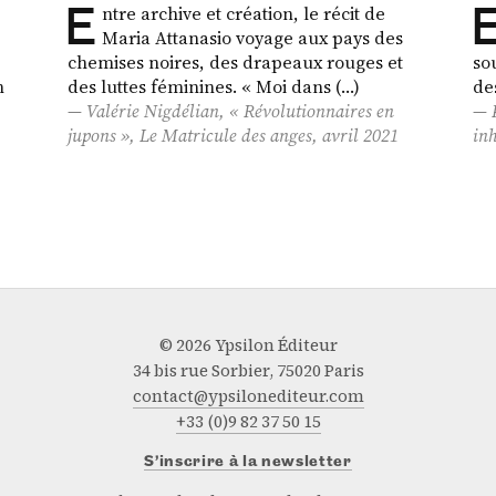
E
ntre archive et création, le récit de
Maria Attanasio voyage aux pays des
chemises noires, des drapeaux rouges et
so
n
des luttes féminines. « Moi dans (…)
de
Valérie Nigdélian, « Révolutionnaires en
jupons »,
Le Matricule des anges
, avril 2021
inh
© 2026 Ypsilon Éditeur
34 bis rue Sorbier, 75020 Paris
contact@ypsilonediteur.com
+33 (0)9 82 37 50 15
S’inscrire à la newsletter