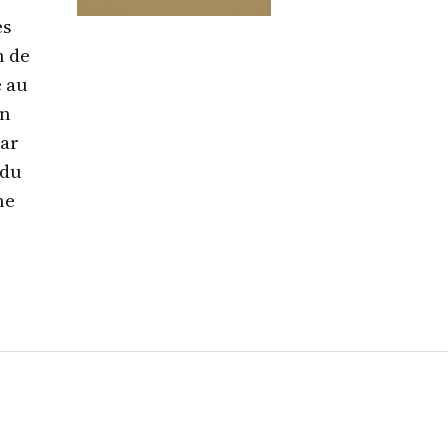
es
n de
e au
on
par
 du
ne