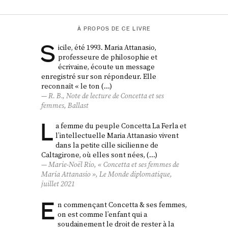
À PROPOS DE CE LIVRE
S
icile, été 1993. Maria Attanasio,
professeure de philosophie et
écrivaine, écoute un message
enregistré sur son répondeur. Elle
reconnaît « le ton (…)
R. B., Note de lecture de
Concetta et ses
femmes
,
Ballast
L
a femme du peuple Concetta La Ferla et
l’intellectuelle Maria Attanasio vivent
dans la petite cille sicilienne de
Caltagirone, où elles sont nées, (…)
Marie‑Noël Rio, «
Concetta et ses femmes
de
Maria Attanasio »,
Le Monde diplomatique
,
juillet 2021
E
n commençant Concetta & ses femmes,
on est comme l’enfant qui a
soudainement le droit de rester à la