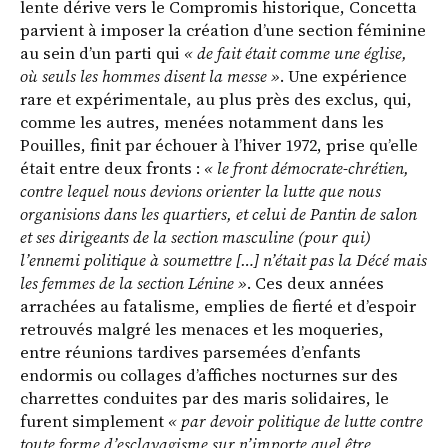
lente dérive vers le Compromis historique, Concetta
parvient à imposer la création d’une section féminine
au sein d’un parti qui
« de fait était comme une église,
où seuls les hommes disent la messe »
. Une expérience
rare et expérimentale, au plus près des exclus, qui,
comme les autres, menées notamment dans les
Pouilles, finit par échouer à l’hiver 1972, prise qu’elle
était entre deux fronts :
« le front démocrate-chrétien,
contre lequel nous devions orienter la lutte que nous
organisions dans les quartiers, et celui de Pantin de salon
et ses dirigeants de la section masculine (pour qui)
l’ennemi politique à soumettre […] n’était pas la Décé mais
les femmes de la section Lénine »
. Ces deux années
arrachées au fatalisme, emplies de fierté et d’espoir
retrouvés malgré les menaces et les moqueries,
entre réunions tardives parsemées d’enfants
endormis ou collages d’affiches nocturnes sur des
charrettes conduites par des maris solidaires, le
furent simplement
« par devoir politique de lutte contre
toute forme d’esclavagisme sur n’importe quel être