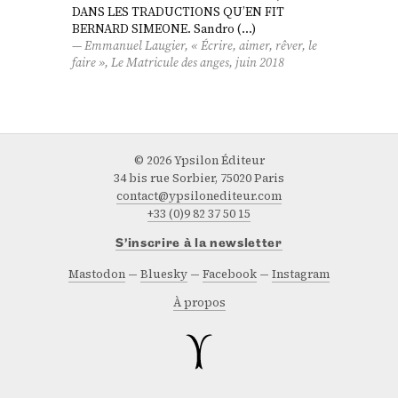
DANS LES TRADUCTIONS QU’EN FIT
BERNARD SIMEONE. Sandro (…)
Emmanuel Laugier, « Écrire, aimer, rêver, le
faire »,
Le Matricule des anges
, juin 2018
© 2026 Ypsilon Éditeur
34 bis rue Sorbier, 75020 Paris
contact@ypsilonediteur.com
+33 (0)9 82 37 50 15
S’inscrire à la newsletter
Mastodon
Bluesky
Facebook
Instagram
À propos