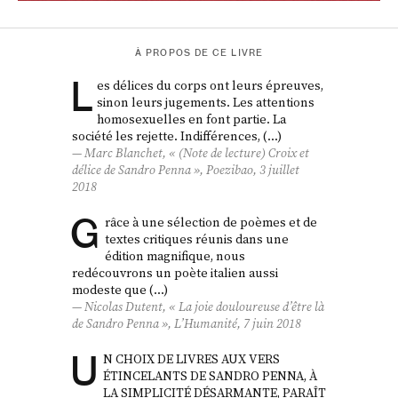
À PROPOS DE CE LIVRE
L
es délices du corps ont leurs épreuves,
sinon leurs jugements. Les attentions
homosexuelles en font partie. La
société les rejette. Indifférences, (…)
Marc Blanchet, « (Note de lecture)
Croix et
délice
de Sandro Penna »,
Poezibao
, 3 juillet
2018
G
râce à une sélection de poèmes et de
textes critiques réunis dans une
édition magnifique, nous
redécouvrons un poète italien aussi
modeste que (…)
Nicolas Dutent, « La joie douloureuse d’être là
de Sandro Penna »,
L’Humanité
, 7 juin 2018
U
N CHOIX DE LIVRES AUX VERS
ÉTINCELANTS DE SANDRO PENNA, À
LA SIMPLICITÉ DÉSARMANTE, PARAÎT