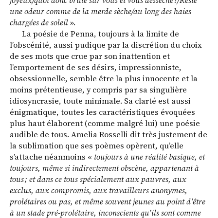
joyeux/quoi donc brille sur vous et vous dessèche ?/Reste
une odeur comme de la merde sèche/au long des haies
chargées de soleil
».
La poésie de Penna, toujours à la limite de
l’obscénité, aussi pudique par la discrétion du choix
de ses mots que crue par son inattention et
l’emportement de ses désirs, impressionniste,
obsessionnelle, semble être la plus innocente et la
moins prétentieuse, y compris par sa singulière
idiosyncrasie, toute minimale. Sa clarté est aussi
énigmatique, toutes les caractéristiques évoquées
plus haut élaborent (comme malgré lui) une poésie
audible de tous. Amelia Rosselli dit très justement de
la sublimation que ses poèmes opèrent, qu’elle
s’attache néanmoins «
toujours à une réalité basique, et
toujours, même si indirectement obscène, appartenant à
tous ; et dans ce tous spécialement aux pauvres, aux
exclus, aux compromis, aux travailleurs anonymes,
prolétaires ou pas, et même souvent jeunes au point d’être
à un stade pré-prolétaire, inconscients qu’ils sont comme