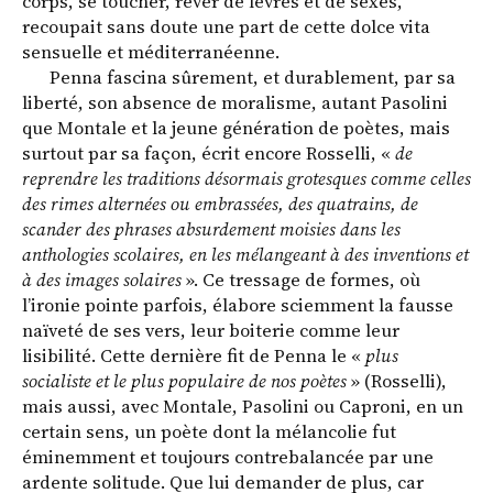
corps, se toucher, rêver de lèvres et de sexes,
recoupait sans doute une part de cette dolce vita
sensuelle et méditerranéenne.
Penna fascina sûrement, et durablement, par sa
liberté, son absence de moralisme, autant Pasolini
que Montale et la jeune génération de poètes, mais
surtout par sa façon, écrit encore Rosselli, «
de
reprendre les traditions désormais grotesques comme celles
des rimes alternées ou embrassées, des quatrains, de
scander des phrases absurdement moisies dans les
anthologies scolaires, en les mélangeant à des inventions et
à des images solaires
». Ce tressage de formes, où
l’ironie pointe parfois, élabore sciemment la fausse
naïveté de ses vers, leur boiterie comme leur
lisibilité. Cette dernière fit de Penna le «
plus
socialiste et le plus populaire de nos poètes
» (Rosselli),
mais aussi, avec Montale, Pasolini ou Caproni, en un
certain sens, un poète dont la mélancolie fut
éminemment et toujours contrebalancée par une
ardente solitude. Que lui demander de plus, car