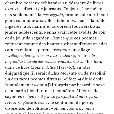
chambre de vieux célibataire au désordre de livres,
d’œuvres d’art et de journaux. Toujours à se mêler,
pas seulement à la
passeggiata
, promenade aux beaux
jours commune aux villes italiennes, mais à la foule
bigarrée, aux marins et aux
operai
(ouvriers), aux
jeunes adolescents. Penna avait cette avidité de voir
et de jouir de regarder. C’est ce que ces poèmes
retinrent comme des boutons vibrant d’émotion : des
calmes enfants aperçus traverser un village
«
s’éloigne/leur forme ou leur couleur
», reste «
la
longue/Liste aride des rendez-vous du soir
». Plus loin,
dans ce livre
Croix et délice
(1927–57), au titre
énigmatique (il serait d’Elsa Morante ou de Pasolini),
un des rares poèmes titrés (« Solfège ») dit le désir
frontalement : « enfin j’ai surpris par hasard le sexe
d’un marin blond franc et honnête ». Ailleurs, des
saynètes osées : «
il y a un garçon/Laid qui regarde
rêveur son/Sexe dressé
» ; le sentiment de perte,
d’absence, de solitude : «
Amour, jeunesse, mots