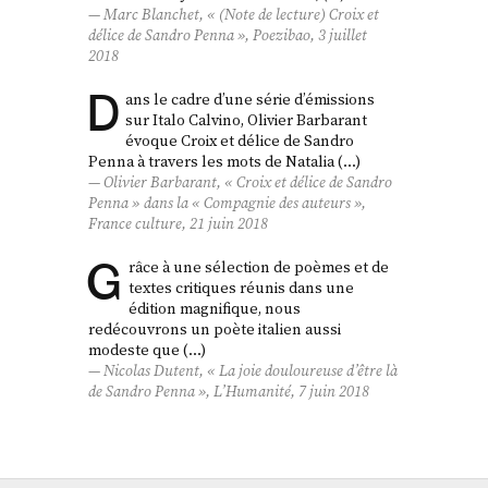
Marc Blanchet, « (Note de lecture)
Croix et
délice
de Sandro Penna »,
Poezibao
, 3 juillet
2018
D
ans le cadre d’une série d’émissions
sur Italo Calvino, Olivier Barbarant
évoque Croix et délice de Sandro
Penna à travers les mots de Natalia (…)
Olivier Barbarant, «
Croix et délice
de Sandro
Penna » dans la « Compagnie des auteurs »,
France culture, 21 juin 2018
G
râce à une sélection de poèmes et de
textes critiques réunis dans une
édition magnifique, nous
redécouvrons un poète italien aussi
modeste que (…)
Nicolas Dutent, « La joie douloureuse d’être là
de Sandro Penna »,
L’Humanité
, 7 juin 2018