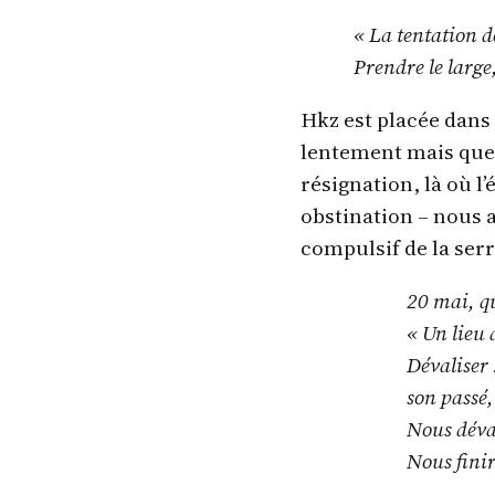
« La tentation d
Prendre le large,
Hkz est placée dans
lentement mais quel 
résignation, là où l
obstination – nous 
compulsif de la ser
20 mai, q
« Un lieu 
Dévaliser 
son passé,
Nous déva
Nous finir