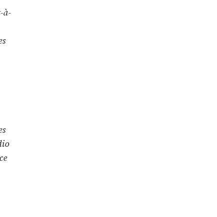
t-à-
es
es
dio
ce