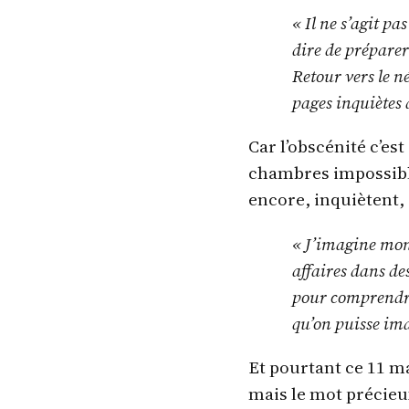
« Il ne s’agit pa
dire de préparer
Retour vers le n
pages inquiètes 
Car l’obscénité c’es
chambres impossibles
encore, inquiètent,
« J’imagine mon 
affaires dans des
pour comprendre 
qu’on puisse ima
Et pourtant ce 11 m
mais le mot précieux