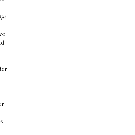
 Ça
ve
nd
der
er
us