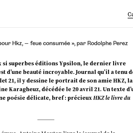
C
pour Hkz, — feue consumée », par Rodolphe Perez
x si superbes éditions Ypsilon, le dernier livre
t d’une beauté incroyable. Journal qu’il a tenu d
et 21, il y dessine le portrait de son amie HKZ, la
 Karagheuz, décédée le 20 avril 21. Un texte d’
une poésie délicate, bref : précieux
HKZ le livre du
é émue, Antoine Mouton livre le journal de la