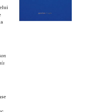
elui
e
la
 son
ais
nse
ec