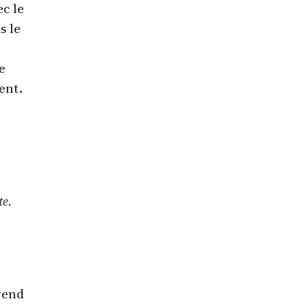
ec le
s le
e
ent.
te.
rend