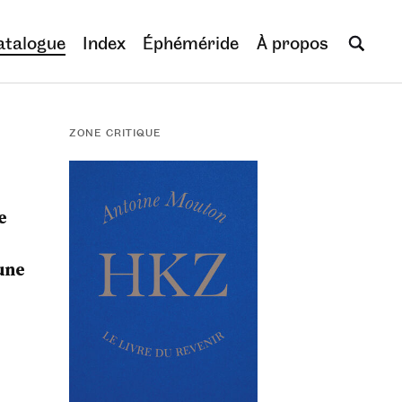
atalogue
Index
Éphéméride
À propos
ZONE CRITIQUE
e
une