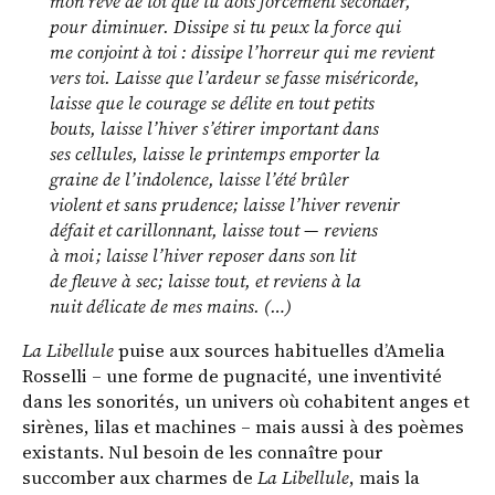
mon rêve de toi que tu dois forcément seconder,
pour diminuer. Dissipe si tu peux la force qui
me conjoint à toi : dissipe l’horreur qui me revient
vers toi. Laisse que l’ardeur se fasse miséricorde,
laisse que le courage se délite en tout petits
bouts, laisse l’hiver s’étirer important dans
ses cellules, laisse le printemps emporter la
graine de l’indolence, laisse l’été brûler
violent et sans prudence; laisse l’hiver revenir
défait et carillonnant, laisse tout — reviens
à moi ; laisse l’hiver reposer dans son lit
de fleuve à sec; laisse tout, et reviens à la
nuit délicate de mes mains. (…)
La Libellule
puise aux sources habituelles d’Amelia
Rosselli – une forme de pugnacité, une inventivité
dans les sonorités, un univers où cohabitent anges et
sirènes, lilas et machines – mais aussi à des poèmes
existants. Nul besoin de les connaître pour
succomber aux charmes de
La Libellule
, mais la