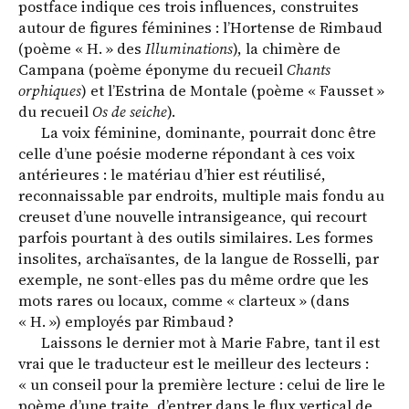
postface indique ces trois influences, construites
autour de figures féminines : l’Hortense de Rimbaud
(poème « H. » des
Illuminations
), la chimère de
Campana (poème éponyme du recueil
Chants
orphiques
) et l’Estrina de Montale (poème « Fausset »
du recueil
Os de seiche
).
La voix féminine, dominante, pourrait donc être
celle d’une poésie moderne répondant à ces voix
antérieures : le matériau d’hier est réutilisé,
reconnaissable par endroits, multiple mais fondu au
creuset d’une nouvelle intransigeance, qui recourt
parfois pourtant à des outils similaires. Les formes
insolites, archaïsantes, de la langue de Rosselli, par
exemple, ne sont-elles pas du même ordre que les
mots rares ou locaux, comme « clarteux » (dans
« H. ») employés par Rimbaud ?
Laissons le dernier mot à Marie Fabre, tant il est
vrai que le traducteur est le meilleur des lecteurs :
« un conseil pour la première lecture : celui de lire le
poème d’une traite, d’entrer dans le flux vertical de