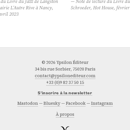
 du Livre du Jazz de Langston
Note de lecture du
Livre du
rairie L’Autre Rive à Nancy,
Schroeder, Hot House, février
avril 2023
© 2026 Ypsilon Éditeur
34 bis rue Sorbier, 75020 Paris
contact@ypsilonediteur.com
+33 (0)9 82 37 50 15
S’inscrire à la newsletter
Mastodon
Bluesky
Facebook
Instagram
À propos