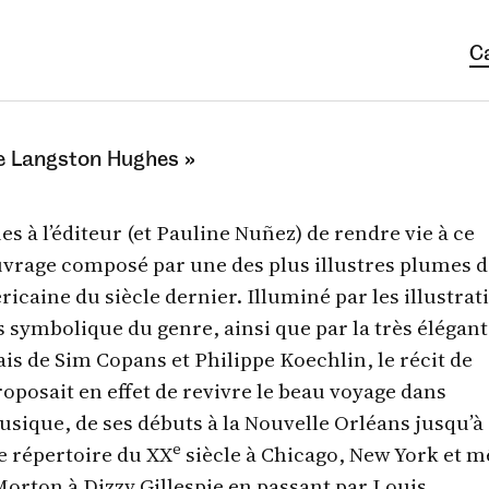
C
de Langston Hughes »
s à l’éditeur (et Pauline Nuñez) de rendre vie à ce
uvrage composé par une des plus illustres plumes d
ricaine du siècle dernier. Illuminé par les illustrat
ès symbolique du genre, ainsi que par la très élégan
is de Sim Copans et Philippe Koechlin, le récit de
posait en effet de revivre le beau voyage dans
musique, de ses débuts à la Nouvelle Orléans jusqu’à
e
e répertoire du XX
siècle à Chicago, New York et 
 Morton à Dizzy Gillespie en passant par Louis