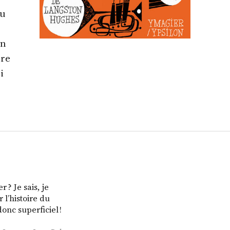
du
on
ire
i
 ? Je sais, je
r l’histoire du
donc superficiel !