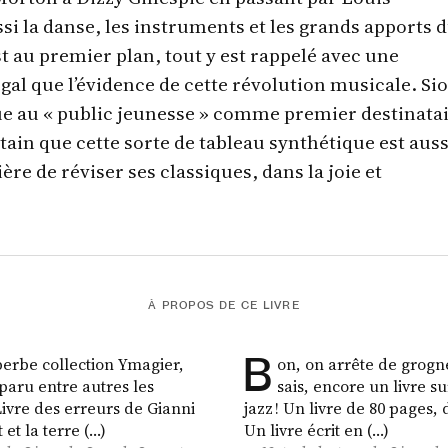
i la danse, les instruments et les grands apports 
st au premier plan, tout y est rappelé avec une
’égal que l’évidence de cette révolution musicale. Si
e au « public jeunesse » comme premier destinata
ertain que cette sorte de tableau synthétique est auss
re de réviser ses classiques, dans la joie et
À PROPOS DE CE LIVRE
B
perbe collection Ymagier,
on, on arrête de grogner
paru entre autres les
sais, encore un livre su
ivre des erreurs de Gianni
jazz ! Un livre de 80 pages, 
 et la terre (…)
Un livre écrit en (…)