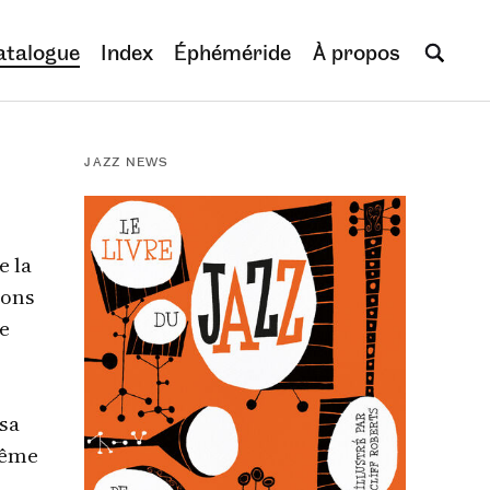
atalogue
Index
Éphéméride
À propos
JAZZ NEWS
e la
ions
te
 sa
même