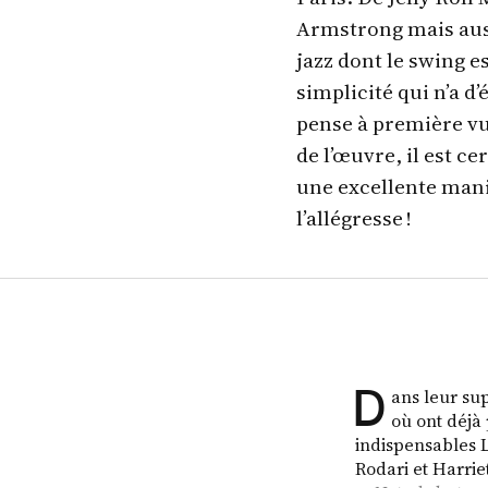
Armstrong mais auss
jazz dont le swing e
simplicité qui n’a d
pense à première vu
de l’œuvre, il est c
une excellente maniè
l’allégresse !
D
ans leur su
où ont déjà 
indispensables L
Rodari et Harriet