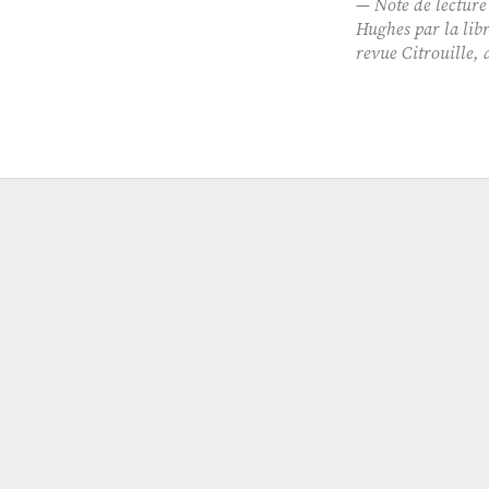
Note de lecture
Hughes par la lib
revue
Citrouille
, 