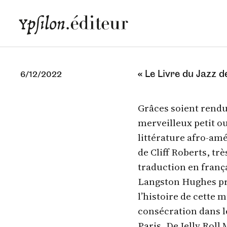
« Le Livre du Jazz 
6/12/2022
Grâces soient rendue
merveilleux petit o
littérature afro-amé
de Cliff Roberts, tr
traduction en frança
Langston Hughes pro
l’histoire de cette 
consécration dans l
Paris. De Jelly Roll