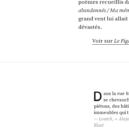
poèmes recueillis 
abandonnés / Ma mémoi
grand vent lui allai
dévastés.
Voir sur
Le Fig
D
ans la rue 
se chevauch
piétons, des ba
immeubles qui t
Loutch, « Alejan
Blast