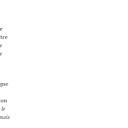
ne
ntre
e
e
gne
son
 le
amais