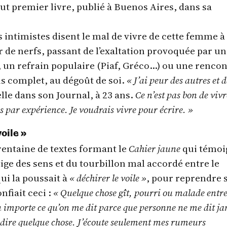
out premier livre, publié à Buenos Aires, dans sa
s intimistes disent le mal de vivre de cette femme à
ur de nerfs, passant de l’exaltation provoquée par u
, un refrain populaire (Piaf, Gréco…) ou une renco
us complet, au dégoût de soi.
« J’ai peur des autres et d
elle dans son Journal, à 23 ans.
Ce n’est pas bon de vivr
s par expérience. Je voudrais vivre pour écrire. »
oile »
trentaine de textes formant le
Cahier jaune
qui témoi
ige des sens et du tourbillon mal accordé entre le
qui la poussait à
« déchirer le voile »
, pour reprendre 
nfiait ceci :
« Quelque chose gît, pourri ou malade entre
 importe ce qu’on me dit parce que personne ne me dit j
 dire quelque chose. J’écoute seulement mes rumeurs