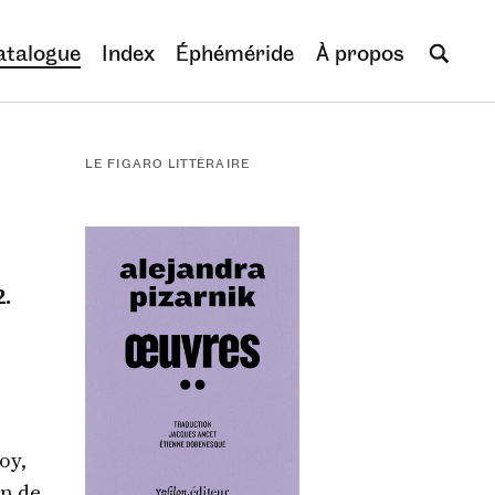
atalogue
Index
Éphéméride
À propos
LE FIGARO LITTÉRAIRE
2.
oy,
un de