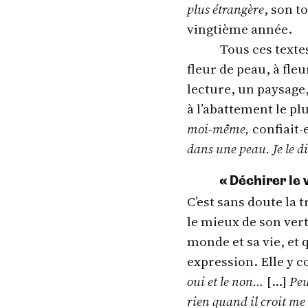
plus étrangère
, son t
vingtième année.
Tous ces texte
fleur de peau, à fle
lecture, un paysage
à l’abattement le pl
moi-même,
confiait-
dans une peau. Je le di
« Déchirer le v
C’est sans doute la 
le mieux de son vert
monde et sa vie, et 
expression. Elle y co
oui et le non…
[…]
Peu
rien quand il croit me