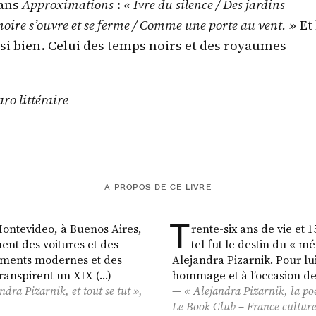
dans
Approximations
:
« Ivre du silence / Des jardins
re s’ouvre et se ferme / Comme une porte au vent. »
Et 
t si bien. Celui des temps noirs et des royaumes
aro littéraire
À PROPOS DE CE LIVRE
T
Montevideo, à Buenos Aires,
rente-six ans de vie et 1
ent des voitures et des
tel fut le destin du « mé
̂timents modernes et des
Alejandra Pizarnik. Pour lu
ranspirent un XIX (…)
hommage et à l’occasion de 
dra Pizarnik, et tout se tut »,
« Alejandra Pizarnik, la po
Le Book Club
– France cultur