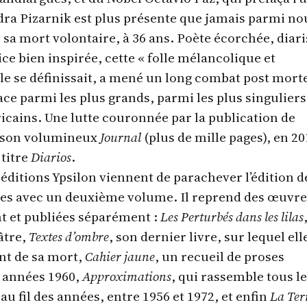
ndra Pizarnik est plus présente que jamais parmi no
sa mort volontaire, à 36 ans. Poète écorchée, diari
ce bien inspirée, cette « folle mélancolique et
le se définissait, a mené un long combat post mor
ace parmi les plus grands, parmi les plus singuliers
icains. Une lutte couronnée par la publication de
de son volumineux
Journal
(plus de mille pages), en 20
titre
Diarios
.
 éditions Ypsilon viennent de parachever l’édition d
es avec un deuxième volume. Il reprend des œuvre
t et publiées séparément :
Les Perturbés dans les lilas
âtre,
Textes d’ombre
, son dernier livre, sur lequel ell
nt de sa mort,
Cahier jaune
, un recueil de proses
s années 1960,
Approximations
, qui rassemble tous l
u fil des années, entre 1956 et 1972, et enfin
La Ter