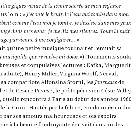
s liturgiques venus de la tombe sacrée de mon enfance
us loin :
« J’écoute le bruit de l’eau qui tombe dans mon
bent comme l’eau moi je tombe. Je dessine dans mes yeux
nage dans mes eaux, je me dis mes silences. Toute la nuit
gage parvienne à me configurer… »
sait qu’une petite musique tournait et remuait sa
a musiquilla que revuelve mi dolor »
). Tourments soul
breuses et compulsives lectures : Kafka, Marguerit
 traduite), Henry Miller, Virginia Woolf, Nerval,
 sa compatriote Alfonsina Storni, les
Journaux
de
et de Cesare Pavese, le poète péruvien César Vallej
 qu’elle rencontra à Paris au début des années 196
de la Croix. Hantée par la fêlure, condamnée au do
rée par ses amours malheureuses et ses espoirs
mme à la beauté foudroyante écrivait dans un des