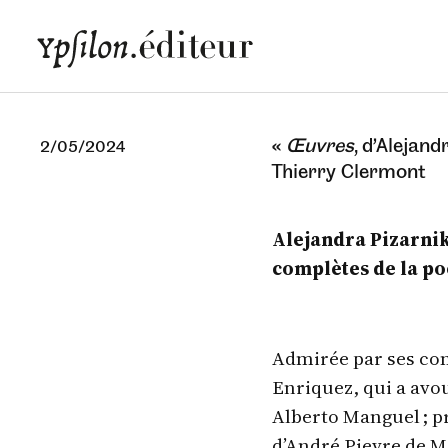
«
Œuvres
, d’Alejand
2/05/2024
Thierry Clermont
Alejandra Pizarnik
complètes de la poè
Admirée par ses com
Enriquez, qui a avou
Alberto Manguel ; p
d’André Pieyre de M