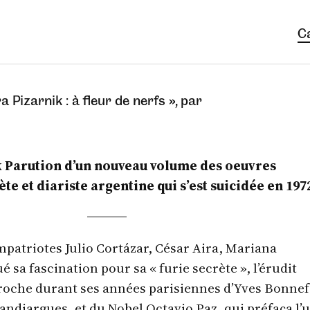
C
ra Pizarnik : à fleur de nerfs », par
 Parution d’un nouveau volume des oeuvres
te et diariste argentine qui s’est suicidée en 197
patriotes Julio Cortázar, César Aira, Mariana
é sa fascination pour sa « furie secrète », l’érudit
roche durant ses années parisiennes d’Yves Bonnef
andiargues, et du Nobel Octavio Paz, qui préfaça l’