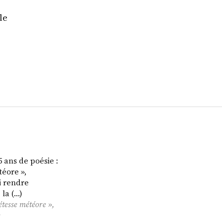
le
5 ans de poésie :
téore »,
i rendre
la (…)
étesse météore »,
e