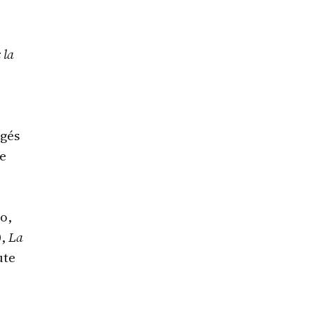
 la
agés
e
o,
0,
La
ute