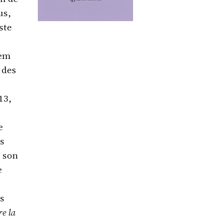
us,
ste
tem
 des
13,
e
s
, son
e
es
re la