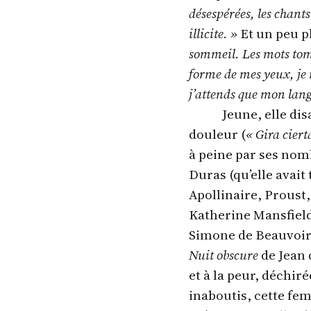
désespérées, les chant
illicite. »
Et un peu pl
sommeil. Les mots tom
forme de mes yeux, je 
j’attends que mon lan
Jeune, elle di
douleur (
« Gira ciert
à peine par ses nom
Duras (qu’elle avait
Apollinaire, Proust,
Katherine Mansfield 
Simone de Beauvoir,
Nuit obscure
de Jean 
et à la peur, déchi
inaboutis, cette fe