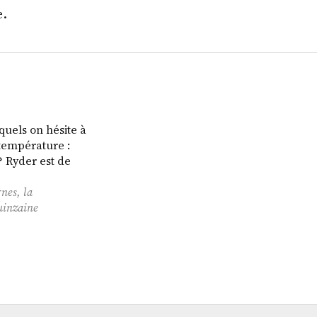
e.
quels on hésite à
 température :
? Ryder est de
nes, la
uinzaine