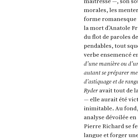
maîtresse —, son sou
morales, les menteri
forme romanesque tr
la mort d’Anatole Fr
du flot de paroles d
pendables, tout sque
verbe ensemencé en
d’une manière ou d’une 
autant se préparer men
d’astiquage et de rang
Ryder
avait tout de l
— elle aurait été vi
inimitable. Au fond
analyse dévoilée en
Pierre Richard se fe
langue et forger un