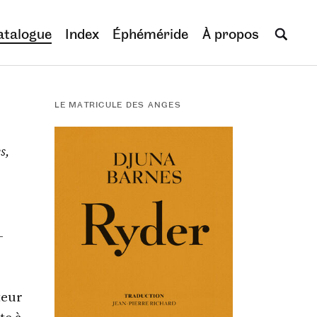
atalogue
Index
Éphéméride
À propos
LE MATRICULE DES ANGES
s,
–
teur
te à