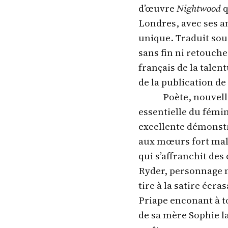
d’œuvre
Nightwood
q
Londres, avec ses a
unique. Traduit sous
sans fin ni retouche
français de la talen
de la publication de
Poète, nouvell
essentielle du fémi
excellente démonstra
aux mœurs fort malsa
qui s’affranchit des 
Ryder, personnage m
tire à la satire écr
Priape enconant à t
de sa mère Sophie l