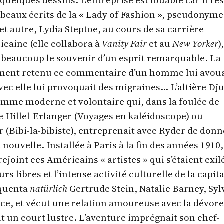
beaux écrits de la « Lady of Fashion », pseudonyme
cet autre, Lydia Steptoe, au cours de sa carrière
icaine (elle collabora à
Vanity Fair
et au
New Yorker
),
 à beaucoup le souvenir d’un esprit remarquable. La
ment retenu ce commentaire d’un homme lui avou
vec elle lui provoquait des migraines… L’altière Dj
emme moderne et volontaire qui, dans la foulée de
ne Hillel-Erlanger (Voyages en kaléidoscope) ou
(Bibi-la-bibiste), entreprenait avec Ryder de donn
 nouvelle. Installée à Paris à la fin des années 1910,
ejoint ces Américains « artistes » qui s’étaient exil
s libres et l’intense activité culturelle de la capit
équenta
natürlich
Gertrude Stein, Natalie Barney, Syl
ce, et vécut une relation amoureuse avec la dévor
un court lustre. L’aventure imprégnait son chef-