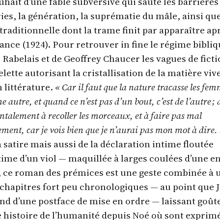
hait d’une fable subversive qui saute les barrières
es, la génération, la suprématie du mâle, ainsi que
aditionnelle dont la trame finit par apparaître ap
ance (1924). Pour retrouver in fine le régime bibli
e Rabelais et de Geoffrey Chaucer les vagues de fict
lette autorisant la cristallisation de la matière viv
 littérature.
« Car il faut que la nature tracasse les fe
autre, et quand ce n’est pas d’un bout, c’est de l’autre ; 
talement à recoller les morceaux, et à faire pas mal
ement, car je vois bien que je n’aurai pas mon mot à dire.
a satire mais aussi de la déclaration intime floutée
ctime d’un viol — maquillée à larges coulées d’une e
, ce roman des prémices est une geste combinée à 
 chapitres fort peu chronologiques — au point que 
nd d’une postface de mise en ordre — laissant goûte
e histoire de l’humanité depuis Noé où sont exprim