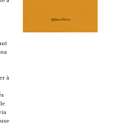
ant
una
er à
és
ale
via
euse