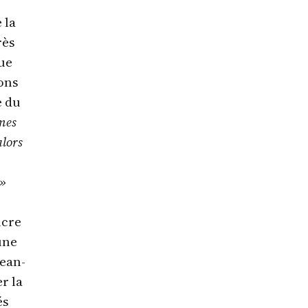
 la
rès
que
ions
e du
mmes
alors
 »
ncre
une
Jean-
r la
és