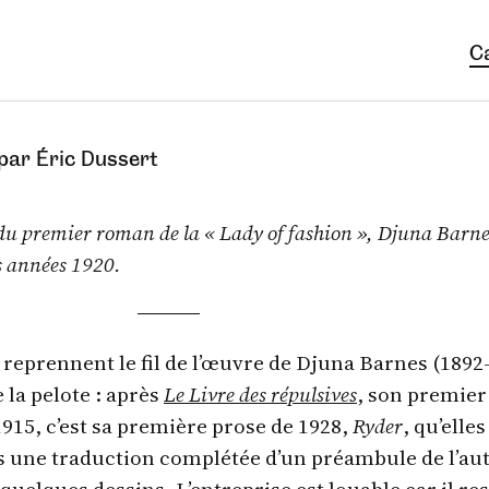
C
, par Éric Dussert
u premier roman de la « Lady of fashion », Djuna Barne
es années 1920.
 reprennent le fil de l’œuvre de Djuna Barnes (1892
 la pelote : après
Le Livre des répulsives
, son premier
915, c’est sa première prose de 1928,
Ryder
, qu’elles
ns une traduction complétée d’un préambule de l’au
 quelques dessins. L’entreprise est louable car il res