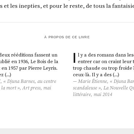
et les inepties, et pour le reste, de tous la fantaisi
À PROPOS DE CE LIVRE
I
 deux rééditions fassent un
l y a des romans dans les
lié en 1936, Le Bois de la
entrer car on craint leur
t en 1957 par Pierre Leyris.
trop chaude ou trop froide 
z (…)
ceux-là. Il y a des (…)
, « Djuna Barnes, au centre
Marie Étienne, « Djuna Bar
e la mort »,
Art press
, mai
scandaleuse »,
La Nouvelle Q
littéraire
, mai 2014