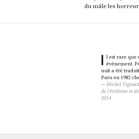
du mâle les horreurs 
I
l est rare que
événement. Pub
nuit a été tradui
Paru en 1982 che
Michel Vignard
de l’érotisme et d
2014