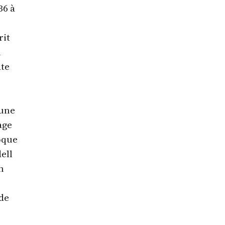
36 à
rit
n
ate
 une
age
oque
ell
n
ide