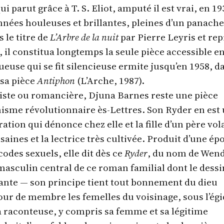
ui parut grâce à T. S. Eliot, amputé il est vrai, en 19
nnées houleuses et brillantes, pleines d’un panache
 le titre de
L’Arbre de la nuit
par Pierre Leyris et rep
, il constitua longtemps la seule pièce accessible e
tueuse qui se fit silencieuse ermite jusqu’en 1958, d
 sa pièce
Antiphon
(L’Arche, 1987).
iste ou romancière, Djuna Barnes reste une pièce
nisme révolutionnaire ès-Lettres. Son Ryder en est
tion qui dénonce chez elle et la fille d’un père vol
ines et la lectrice très cultivée. Produit d’une ép
codes sexuels, elle dit dès ce
Ryder
, du nom de Wend
asculin central de ce roman familial dont le dessi
asante — son principe tient tout bonnement du dieu
our de membre les femelles du voisinage, sous l’ég
a raconteuse, y compris sa femme et sa légitime