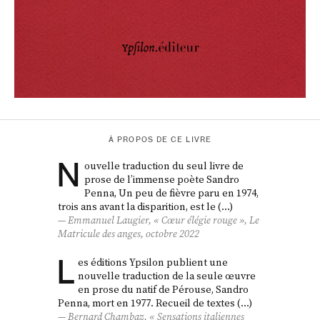
À PROPOS DE CE LIVRE
N
ouvelle traduction du seul livre de
prose de l’immense poète Sandro
Penna, Un peu de fièvre paru en 1974,
trois ans avant la disparition, est le (…)
Emmanuel Laugier, « Cœur élégie rouge »,
Le
Matricule des anges
, octobre 2022
L
es éditions Ypsilon publient une
nouvelle traduction de la seule œuvre
en prose du natif de Pérouse, Sandro
Penna, mort en 1977. Recueil de textes (…)
Bernard Chambaz, « Sensations italiennes