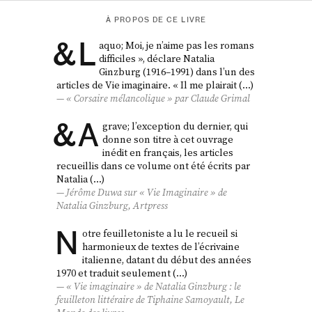
À PROPOS DE CE LIVRE
&
L
aquo; Moi, je n’aime pas les romans
difficiles », déclare Natalia
Ginzburg (1916–1991) dans l’un des
articles de Vie imaginaire. « Il me plairait (…)
« Corsaire mélancolique » par Claude Grimal
&
A
grave; l’exception du dernier, qui
donne son titre à cet ouvrage
inédit en français, les articles
recueillis dans ce volume ont été écrits par
Natalia (…)
Jérôme Duwa sur « Vie Imaginaire » de
Natalia Ginzburg, Artpress
N
otre feuilletoniste a lu le recueil si
harmonieux de textes de l’écrivaine
italienne, datant du début des années
1970 et traduit seulement (…)
« Vie imaginaire » de Natalia Ginzburg : le
feuilleton littéraire de Tiphaine Samoyault, Le