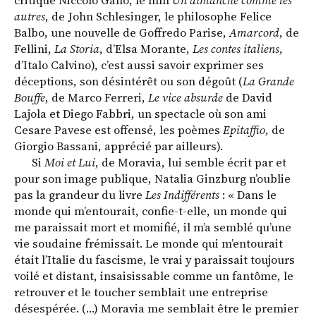
critique Niccolo Gallo, le film
Un dimanche comme les
autres
, de John Schlesinger, le philosophe Felice
Balbo, une nouvelle de Goffredo Parise,
Amarcord
, de
Fellini,
La Storia
, d’Elsa Morante,
Les contes italiens
,
d’Italo Calvino), c’est aussi savoir exprimer ses
déceptions, son désintérêt ou son dégoût (
La Grande
Bouffe
, de Marco Ferreri,
Le vice absurde
de David
Lajola et Diego Fabbri, un spectacle où son ami
Cesare Pavese est offensé, les poèmes
Epitaffio
, de
Giorgio Bassani, apprécié par ailleurs).
Si
Moi et Lui
, de Moravia, lui semble écrit par et
pour son image publique, Natalia Ginzburg n’oublie
pas la grandeur du livre
Les Indifférents
: « Dans le
monde qui m’entourait, confie-t-elle, un monde qui
me paraissait mort et momifié, il m’a semblé qu’une
vie soudaine frémissait. Le monde qui m’entourait
était l’Italie du fascisme, le vrai y paraissait toujours
voilé et distant, insaisissable comme un fantôme, le
retrouver et le toucher semblait une entreprise
désespérée. (…) Moravia me semblait être le premier