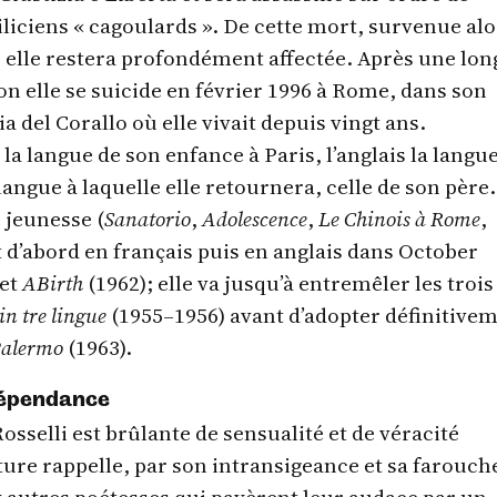
liciens « cagoulards ». De cette mort, survenue alo
s, elle restera profondément affectée. Après une lo
n elle se suicide en février 1996 à Rome, dans son
a del Corallo où elle vivait depuis vingt ans.
 la langue de son enfance à Paris, l’anglais la langu
 langue à laquelle elle retournera, celle de son père.
 jeunesse (
Sanatorio
,
Adolescence
,
Le Chinois à Rome
,
t d’abord en français puis en anglais dans October
 et
ABirth
(1962); elle va jusqu’à entremêler les trois
in tre lingue
(1955–1956) avant d’adopter définitive
alermo
(1963).
dépendance
osselli est brûlante de sensualité et de véracité
ture rappelle, par son intransigeance et sa farouch