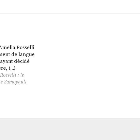
melia Rosselli
iment de langue
 ayant décidé
ère, (…)
osselli : le
ine Samoyault