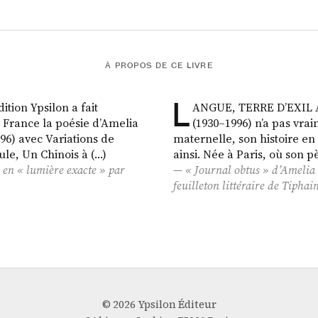
À PROPOS DE CE LIVRE
L
ition Ypsilon a fait
ANGUE, TERRE D’EXIL A
 France la poésie d’Amelia
(1930–1996) n’a pas vra
996) avec Variations de
maternelle, son histoire en
ule, Un Chinois à (…)
ainsi. Née à Paris, où son p
 en « lumière exacte » par
« Journal obtus » d’Amelia R
feuilleton littéraire de Tipha
© 2026 Ypsilon Éditeur