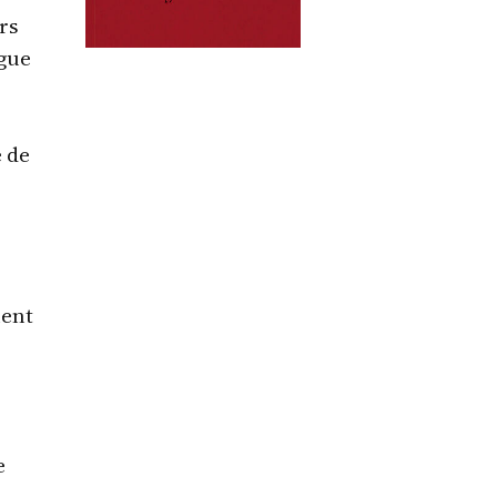
rs
ngue
e de
ment
e