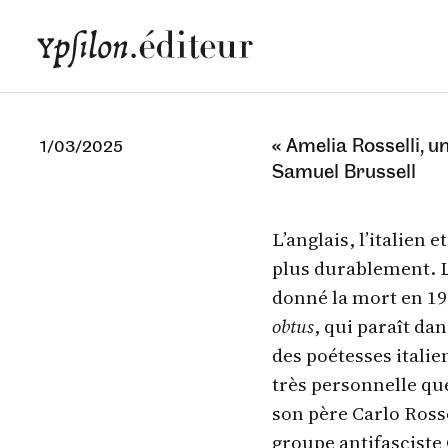
« Amelia Rosselli, u
1/03/2025
Samuel Brussell
L’anglais, l’italien
plus durablement. La
donné la mort en 19
obtus
, qui paraît da
des poétesses italie
très personnelle que
son père Carlo Rossel
groupe antifasciste 