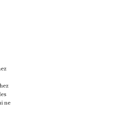
hez
chez
des
ui ne