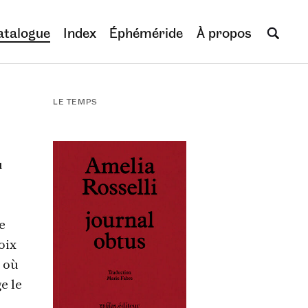
atalogue
Index
Éphéméride
À propos
LE TEMPS
u
e
oix
, où
e le