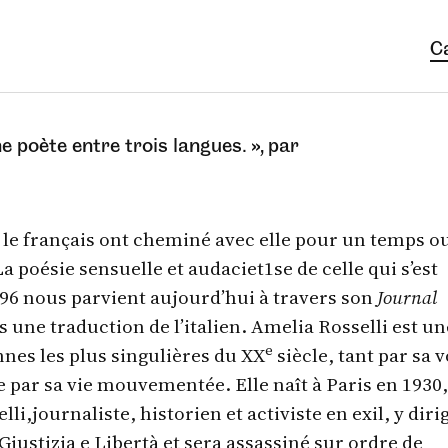
C
ne poète entre trois langues. », par
 et le français ont cheminé avec elle pour un temps o
 poésie sensuelle et audaciet1se de celle qui s’est
96 nous parvient aujourd’hui à travers son
Journal
ns une traduction de l’italien. Amelia Rosselli est un
e
nnes les plus singulières du XX
siècle, tant par sa v
 par sa vie mouvementée. Elle naît à Paris en 1930
li,journaliste, historien et activiste en exil, y dirig
Giustizia e Libertà et sera assassiné sur ordre de