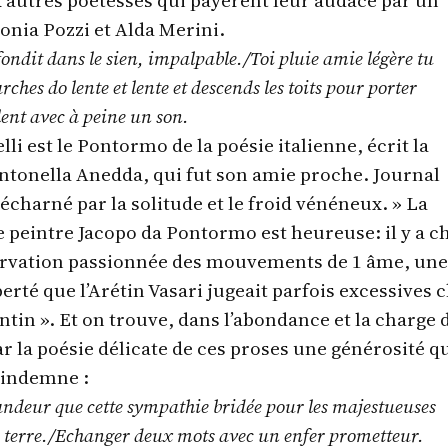
autres poétesses qui payèrent leur audace par un
onia Pozzi et Alda Merini.
fondit dans le sien, impalpable./Toi pluie amie légère tu
hes do lente et lente et descends les toits pour porter
ent avec à peine un son.
li est le Pontormo de la poésie italienne, écrit la
tonella Anedda, qui fut son amie proche. Journal
décharné par la solitude et le froid vénéneux. » La
 peintre Jacopo da Pontormo est heureuse: il y a c
servation passionnée des mouvements de 1 âme, une
berté que l’Arétin Vasari jugeait parfois excessives 
entin ». Et on trouve, dans l’abondance et la charge 
 la poésie délicate de ces proses une générosité q
r indemne :
candeur que cette sympathie bridée pour les majestueuses
 terre./Echanger deux mots avec un enfer prometteur.