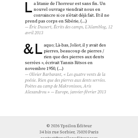
L
a litanie de l’horreur est sans fin. Un
nouvel ouvrage viendrait nous en
convaincre si ce n’était déjà fait. Et il ne
prend pas corps en Sibérie, (…)
Éric Dussert,
Écrits des camps
, L’Alamblog, 12
avril 2013
&
L
aquo; Là-bas, Joliot, il y avait des
pierres, beaucoup de pierres /
rien que des pierres aux dents
serrées », écrivait Yannis Ritsos en
novembre 1950, (…)
Olivier Barbarant, « Les quatre vents de la
poésie. Rien que des pierres aux dents serrées.
Poètes au camp de Makronissos, Aris
Alexandrou » —
Europe
, janvier-février 2013
© 2026 Ypsilon Éditeur
34 bis rue Sorbier, 75020 Paris