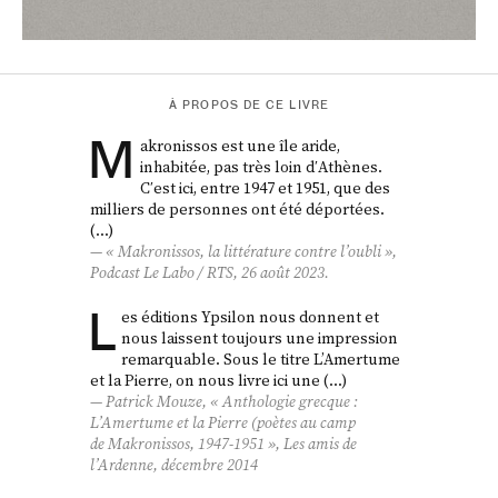
À PROPOS DE CE LIVRE
M
akronissos est une île aride,
inhabitée, pas très loin dʹAthènes.
Cʹest ici, entre 1947 et 1951, que des
milliers de personnes ont été déportées.
(…)
« Makronissos, la littérature contre l’oubli »,
Podcast Le Labo / RTS, 26 août 2023.
L
es éditions Ypsilon nous donnent et
nous laissent toujours une impression
remarquable. Sous le titre L’Amertume
et la Pierre, on nous livre ici une (…)
Patrick Mouze, « Anthologie grecque :
L’Amertume et la Pierre (poètes au camp
de Makronissos, 1947-1951
»,
Les amis de
l’Ardenne
, décembre 2014