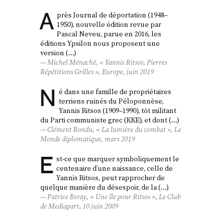
A
près Journal de déportation (1948–
1950), nouvelle édition revue par
Pascal Neveu, parue en 2016, les
éditions Ypsilon nous proposent une
version (…)
Michel Ménaché, « Yannis Ritsos,
Pierres
Répétitions Grilles
»,
Europe
, juin 2019
N
é dans une famille de propriétaires
terriens ruinés du Péloponnèse,
Yannis Ritsos (1909–1990), tôt militant
du Parti communiste grec (KKE), et dont (…)
Clément Bondu, « La lumière du combat »,
Le
Monde diplomatique
, mars 2019
E
st-ce que marquer symboliquement le
centenaire d’une naissance, celle de
Yannis Ritsos, peut rapprocher de
quelque manière du désespoir, de la (…)
Patrice Beray, « Une île pour Ritsos »,
Le Club
de Mediapart
, 10 juin 2009