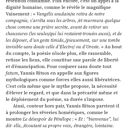
rétention condamne. Plus encore, c’est un appel à la
dignité humaine, comme le révèle le magnifique
Vainement : «
Vangélis soudain/se retira de notre
compagnie, s’arrêta sous les arbres, /et murmura quelque
chose comme une prière secrète, avant de retirer ses
chaussures (les seules/qui lui restaient-trouées aussi), et de
les déposer, d’un geste timide,/pieusement, sur une tombe
invisible-sans doute celle d’Electre/ ou d’Oreste.
» Au bout
du compte, la poésie n’isole plus, elle rassemble,
retisse les liens, elle constitue une parole de liberté
et d’émancipation. Pour conjurer sans doute tout
fatum
, Yannis Ritsos en appelle aux figures
mythologiques comme forces elles aussi libératrices.
C’est cela même que le mythe propose, la nécessité
d’élever le regard, et que dans la précarité même et
le déploiement du poème, sa durée s’impose.
Ainsi, conteur hors pair, Yannis Ritsos parvient-il
à prolonger les rêveries homériques, comme le
montre
Le désespoir de Pénélope
: «
Et : “bienvenue”, lui
dit- elle, /écoutant sa propre voix, étrangère, lointaine.