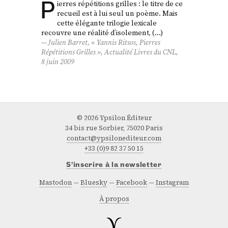
P
ierres répétitions grilles : le titre de ce
recueil est à lui seul un poème. Mais
cette élégante trilogie lexicale
recouvre une réalité d’isolement, (…)
Julien Barret, « Yannis Ritsos,
Pierres
Répétitions Grilles
»,
Actualité Livres du CNL
,
8 juin 2009
© 2026 Ypsilon Éditeur
34 bis rue Sorbier, 75020 Paris
contact@ypsilonediteur.com
+33 (0)9 82 37 50 15
S’inscrire à la newsletter
Mastodon
Bluesky
Facebook
Instagram
À propos