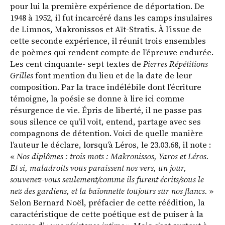
pour lui la première expérience de déportation. De
1948 à 1952, il fut incarcéré dans les camps insulaires
de Limnos, Makronissos et Aït-Stratis. À l’issue de
cette seconde expérience, il réunit trois ensembles
de poèmes qui rendent compte de l’épreuve endurée.
Les cent cinquante- sept textes de
Pierres Répétitions
Grilles
font mention du lieu et de la date de leur
composition. Par la trace indélébile dont l’écriture
témoigne, la poésie se donne à lire ici comme
résurgence de vie. Épris de liberté, il ne passe pas
sous silence ce qu’il voit, entend, partage avec ses
compagnons de détention. Voici de quelle manière
l’auteur le déclare, lorsqu’à Léros, le 23.03.68, il note :
«
Nos diplômes : trois mots : Makronissos, Yaros et Léros.
Et si, maladroits vous paraissent nos vers, un jour,
souvenez-vous seulement/comme ils furent écrits/sous le
nez des gardiens, et la baïonnette toujours sur nos flancs.
»
Selon Bernard Noël, préfacier de cette réédition, la
caractéristique de cette poétique est de puiser à la