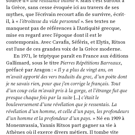
source d’«
une résistance intime
». Mais c’est surtout à
la Grèce, sans cesse évoquée ici au travers de ses
mythes, que l’écrivain recourt afin de survivre, écrit-
il, à «
l’étroitesse du vide personnel
». Ses textes ne
manquent pas de références à l’Antiquité grecque,
mise en regard avec l’époque dont il est le
contemporain. Avec Cavafis, Séféris, et Elytis, Ritsos
est l’une de ces grandes voix de la Grèce moderne.
En 1971, le triptyque paraît en France aux éditions
Gallimard, sous le titre
Pierres Répétitions Barreaux
,
préfacé par Aragon : «
Il y a plus de vingt ans, on
m’avait apporté des vers traduits du grec, d’un poète dont
je ne savais rien, pour que j’en corrige le français. Tout
d’un coup cela m’avait pris à la gorge, et l’étrange fut que
presque chaque fois par la suite
[…]
c’était le
bouleversement d’une révélation que je ressentais. La
révélation d’un homme, et celle d’un pays, les profondeurs
d’un homme et la profondeur d’un pays.
» Né en 1909 à
Monemvassia, Yannis Ritsos part gagner sa vie à
Athènes où il exerce divers métiers. Il tombe vite