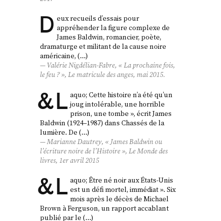
D
eux recueils d’essais pour
appréhender la figure complexe de
James Baldwin, romancier, poète,
dramaturge et militant de la cause noire
américaine, (…)
Valérie Nigdélian-Fabre, « La prochaine fois,
le feu ? »,
Le matricule des anges
, mai 2015.
&
L
aquo; Cette histoire n’a été qu’un
joug intolérable, une horrible
prison, une tombe », écrit James
Baldwin (1924–1987) dans Chassés de la
lumière. De (…)
Marianne Dautrey, « James Baldwin ou
l’écriture noire de l’Histoire »,
Le Monde des
livres
, 1er avril 2015
&
L
aquo; Être né noir aux États-Unis
est un défi mortel, immédiat ». Six
mois après le décès de Michael
Brown à Ferguson, un rapport accablant
publié par le (…)