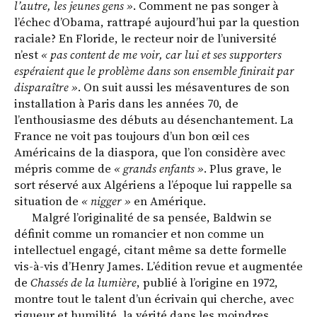
l’autre, les jeunes gens »
. Comment ne pas songer à
l’échec d’Obama, rattrapé aujourd’hui par la question
raciale? En Floride, le recteur noir de l’université
n’est
« pas content de me voir, car lui et ses supporters
espéraient que le problème dans son ensemble finirait par
disparaître »
. On suit aussi les mésaventures de son
installation à Paris dans les années 70, de
l’enthousiasme des débuts au désenchantement. La
France ne voit pas toujours d’un bon œil ces
Américains de la diaspora, que l’on considère avec
mépris comme de
« grands enfants »
. Plus grave, le
sort réservé aux Algériens a l’époque lui rappelle sa
situation de
« nigger »
en Amérique.
Malgré l’originalité de sa pensée, Baldwin se
définit comme un romancier et non comme un
intellectuel engagé, citant même sa dette formelle
vis-à-vis d’Henry James. L’édition revue et augmentée
de
Chassés de la lumière
, publié à l’origine en 1972,
montre tout le talent d’un écrivain qui cherche, avec
rigueur et humilité, la vérité dans les moindres