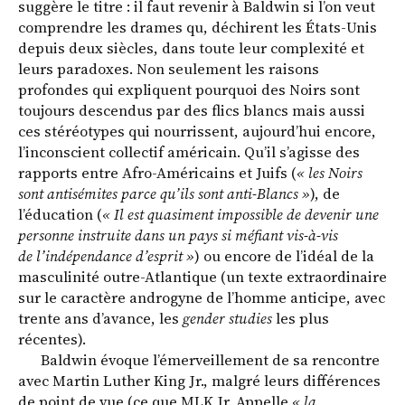
suggère le titre : il faut revenir à Baldwin si l’on veut
comprendre les drames qu, déchirent les États-Unis
depuis deux siècles, dans toute leur complexité et
leurs paradoxes. Non seulement les raisons
profondes qui expliquent pourquoi des Noirs sont
toujours descendus par des flics blancs mais aussi
ces stéréotypes qui nourrissent, aujourd’hui encore,
l’inconscient collectif américain. Qu’il s’agisse des
rapports entre Afro-Américains et Juifs (
« les Noirs
sont antisémites parce qu’ils sont anti-Blancs »
), de
l’éducation (
« Il est quasiment impossible de devenir une
personne instruite dans un pays si méfiant vis-à-vis
de l’indépendance d’esprit »
) ou encore de l’idéal de la
masculinité outre-Atlantique (un texte extraordinaire
sur le caractère androgyne de l’homme anticipe, avec
trente ans d’avance, les
gender studies
les plus
récentes).
Baldwin évoque l’émerveillement de sa rencontre
avec Martin Luther King Jr., malgré leurs différences
de point de vue (ce que MLK Jr. Appelle
« la