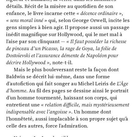
détails. Récit de la misère au quotidien de son
enfance, le livre incarne cette
« décence ordinaire »
,
« sens moral inné »
qui, selon George Orwell, incite les
gens simples à bien agir. Il propose aussi un passage
inédit magnifique sur Hollywood, qui le met mal à
l’aise par son clinquant —
« Il faut posséder la richesse
de pinceau d’un Picasso, la rage de Goya, la folie de
Dostoïevski et l’assurance démente de Napoléon pour
décrire Hollywood »
, note-t-il.
Mais le plus bouleversant reste la façon dont
Baldwin se décrit lui-même, dans une forme
d’autofiction qui fait songer au Michel Leiris de
L’Âge
d’homme
. Au fil des pages se dessine ainsi le portrait
d’un homme tourmenté, haïssant son corps, qui
entretient une
« relation difficile, mais mystérieusement
indispensable avec l’angoisse »
. Un homme dont
l’honnêteté, aussi implacable à son propre sujet qu’à
celle des autres, force l’admiration.