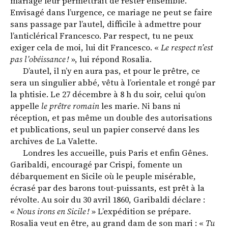
mariage leur permettrait de rester ensemble.
Envisagé dans l’urgence, ce mariage ne peut se faire
sans passage par l’autel, difficile à admettre pour
l’anticlérical Francesco. Par respect, tu ne peux
exiger cela de moi, lui dit Francesco. «
Le respect n’est
pas l’obéissance !
», lui répond Rosalia.
D’autel, il n’y en aura pas, et pour le prêtre, ce
sera un singulier abbé, vêtu à l’orientale et rongé par
la phtisie. Le 27 décembre à 8 h du soir, celui qu’on
appelle
le prêtre romain
les marie. Ni bans ni
réception, et pas même un double des autorisations
et publications, seul un papier conservé dans les
archives de La Valette.
Londres les accueille, puis Paris et enfin Gênes.
Garibaldi, encouragé par Crispi, fomente un
débarquement en Sicile où le peuple misérable,
écrasé par des barons tout-puissants, est prêt à la
révolte. Au soir du 30 avril 1860, Garibaldi déclare :
«
Nous irons en Sicile !
» L’expédition se prépare.
Rosalia veut en être, au grand dam de son mari : «
Tu