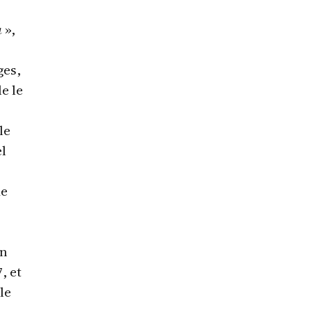
u
»,
ges,
e le
le
el
de
on
, et
le