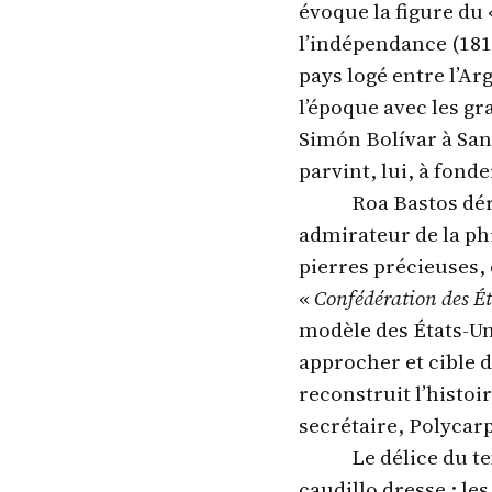
évoque la figure du 
l’indépendance (181
pays logé entre l’Arg
l’époque avec les g
Simón Bolívar à San
parvint, lui, à fon
Roa Bastos déro
admirateur de la phi
pierres précieuses, 
«
Confédération des Ét
modèle des États-Un
approcher et cible d
reconstruit l’histoi
secrétaire, Polycar
Le délice du te
caudillo dresse : le