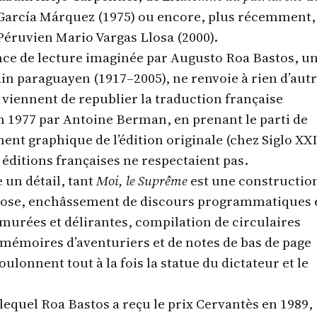
García Márquez (1975) ou encore, plus récemment,
éruvien Mario Vargas Llosa (2000).
nce de lecture imaginée par Augusto Roa Bastos, u
ain paraguayen (1917–2005), ne renvoie à rien d’autr
 viennent de republier la traduction française
en 1977 par Antoine Berman, en prenant le parti de
nt graphique de l’édition originale (chez Siglo XXI
éditions françaises ne respectaient pas.
e un détail, tant
Moi, le Suprême
est une constructio
tuose, enchâssement de discours programmatiques 
urées et délirantes, compilation de circulaires
 mémoires d’aventuriers et de notes de bas de page
ulonnent tout à la fois la statue du dictateur et le
 lequel Roa Bastos a reçu le prix Cervantès en 1989,