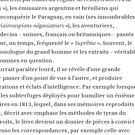
s
»), les émissaires argentins et brésiliens qui
econquérir le Paraguay, en vain (ses innombrables
tiairesespions-négociateurs
»), les aventuriers,
cins – suisses, français ou britanniques – passés
ont, un temps, fréquenté le «
Suprême
». Souvent, le
monologue du grand homme et les extraits – véritabl
hommes en question.
rrait paraître lourd, il se révèle d’une grande
r passer d’un point de vue à l’autre, et produire
ations et éclats d’intelligence. Par exemple lorsque
r les subterfuges déployés pour humilier un énième
res en 1813, lequel, dans ses mémoires reproduits
e, décrit avec emphase les méthodes de tyran du
roits, le livre devient un dossier de pièces à convic
enso les correspondances, par exemple celle avec