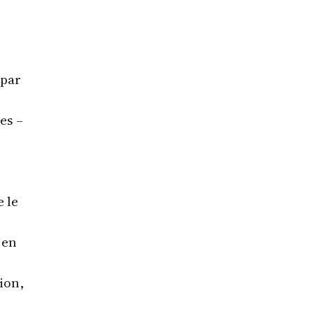
 par
es –
 le
 en
tion,