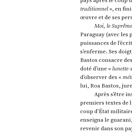
pays après le coup d
traditionnel
», en fin
œuvre et de ses per
Moi, le Suprêm
Paraguay (avec les p
puissances de l’écrit
s’enferme. Ses doigt
Bastos consacre de
doté d’une «
lunette-
d’observer des «
mét
lui, Roa Bastos, jur
Après s’être in
premiers textes de l
coup d’État militaire
enseigna le guarani,
revenir dans son pay