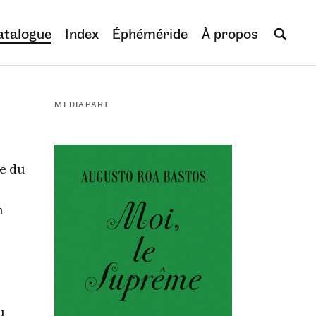
atalogue
Index
Éphéméride
À propos
MEDIAPART
e du
n
u