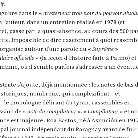
lf
.
ugubre dans le «
mystérieux trou noir du pouvoir absol
e l’auteur, dans un entretien réalisé en 1978 (et
e), passe par la quasi-absence, au cours des 500 pa
tifs. Impossible de dire exactement à quoi ressembl
s’organise autour d’une parole du «
Suprême
»
laire officielle
» (la leçon d’Histoire faite à Patiño) et 
 intime, où il semble parfois s’adresser à un éventu
strate s’ajoute, déjà mentionnée : les notes de bas 
historiques, nombreux, qui complexifient – et
s – le monologue délirant du tyran, rassemblés en
ssion de «
note du compilateur
». «
Compilateur
» et n
rence est majeure. Roa Bastos, né à Asunción en 1917
cipal journal indépendant du Paraguay avant de fuir 