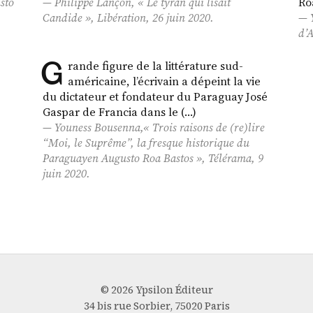
sto
Philippe Lançon, « Le tyran qui lisait
Ro
Candide
»,
Libération
, 26 juin 2020.
d’
G
rande figure de la littérature sud-
américaine, l’écrivain a dépeint la vie
du dictateur et fondateur du Paraguay José
Gaspar de Francia dans le (…)
Youness Bousenna,« Trois raisons de (re)lire
“Moi, le Suprême”, la fresque historique du
Paraguayen Augusto Roa Bastos »,
Télérama
, 9
juin 2020.
© 2026 Ypsilon Éditeur
34 bis rue Sorbier, 75020 Paris