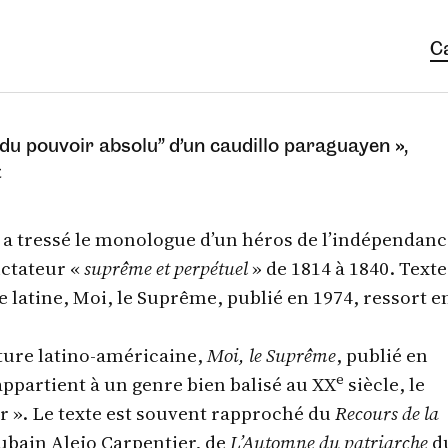
C
 du pouvoir absolu” d’un caudillo paraguayen »,
t
a tressé le monologue d’un héros de l’indépendanc
ictateur «
suprême et perpétuel
» de 1814 à 1840. Texte
latine, Moi, le Suprême, publié en 1974, ressort e
ature latino-américaine,
Moi, le Suprême
, publié en
e
appartient à un genre bien balisé au XX
siècle, le
r ». Le texte est souvent rapproché du
Recours de la
ubain Alejo Carpentier, de
L’Automne du patriarche
d