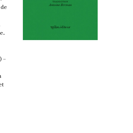
 de
n
e.
) –
n
et