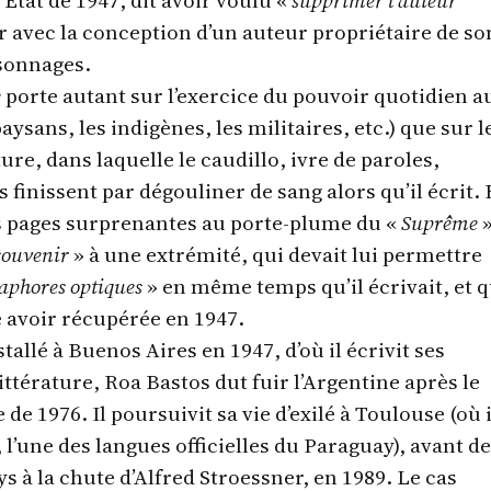
’État de 1947, dit avoir voulu «
supprimer l’auteur
ir avec la conception d’un auteur propriétaire de so
sonnages.
e
porte autant sur l’exercice du pouvoir quotidien a
aysans, les indigènes, les militaires, etc.) que sur l
ure, dans laquelle le caudillo, ivre de paroles,
s finissent par dégouliner de sang alors qu’il écrit.
s pages surprenantes au porte-plume du «
Suprême
»
souvenir
» à une extrémité, qui devait lui permettre
aphores optiques
» en même temps qu’il écrivait, et 
e avoir récupérée en 1947.
stallé à Buenos Aires en 1947, d’où il écrivit ses
ittérature, Roa Bastos dut fuir l’Argentine après le
 de 1976. Il poursuivit sa vie d’exilé à Toulouse (où i
 l’une des langues officielles du Paraguay), avant de
s à la chute d’Alfred Stroessner, en 1989. Le cas