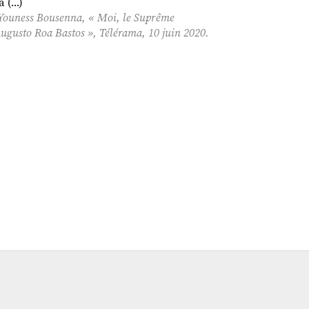
a (…)
Youness Bousenna, «
Moi, le Suprême
Augusto Roa Bastos »,
Télérama
, 10 juin 2020.