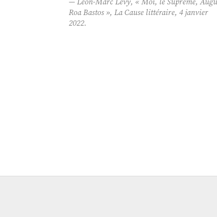
Léon-Marc Lévy, «
Moi, le Suprême
, Augu
Roa Bastos », La Cause littéraire, 4 janvier
2022.