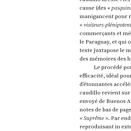
cause (des «
pasquin
manigancent pour r
«
visiteurs-plénipoten
commerçants et méde
le Paraguay, et qui 
texte juxtapose le 
des mémoires des 
Le procédé pou
efficacité, idéal pou
d’étonnantes accélér
caudillo revient su
envoyé de Buenos Ai
notes de bas de pag
«
Suprême
». Par end
reproduisant in ext