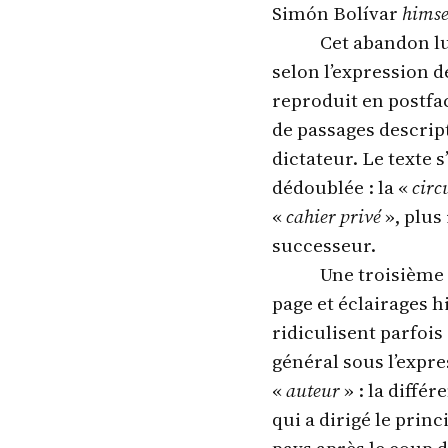
Simón Bolívar
himse
Cet abandon l
selon l’expression d
reproduit en postfac
de passages descrip
dictateur. Le texte 
dédoublée : la «
circu
«
cahier privé
», plus
successeur.
Une troisième 
page et éclairages 
ridiculisent parfoi
général sous l’expre
«
auteur
» : la diffé
qui a dirigé le prin