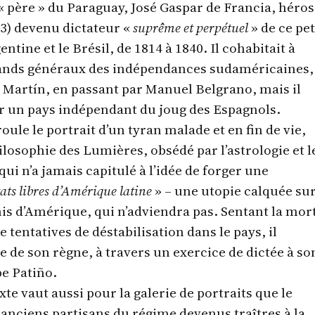
« père » du Paraguay, José Gaspar de Francia, héros
3) devenu dictateur «
suprême et perpétuel
» de ce pet
entine et le Brésil, de 1814 à 1840. Il cohabitait à
rands généraux des indépendances sudaméricaines,
 Martín, en passant par Manuel Belgrano, mais il
der un pays indépendant du joug des Espagnols.
ule le portrait d’un tyran malade et en fin de vie,
losophie des Lumières, obsédé par l’astrologie et l
qui n’a jamais capitulé à l’idée de forger une
ats libres d’Amérique latine
» – une utopie calquée sur
is d’Amérique, qui n’adviendra pas. Sentant la mor
e tentatives de déstabilisation dans le pays, il
re de son règne, à travers un exercice de dictée à so
pe Patiño.
xte vaut aussi pour la galerie de portraits que le
s anciens partisans du régime devenus traîtres à la