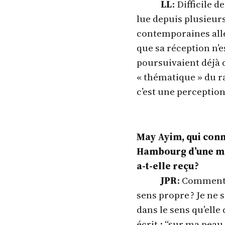
LL
: Difficile 
lue depuis plusieur
contemporaines alle
que sa réception n’e
poursuivaient déjà d
« thématique » du ra
c’est une perception
May Ayim, qui conn
Hambourg d’une mè
a-t-elle reçu ?
JPR
: Comment 
sens propre ? Je ne 
dans le sens qu’elle
écrit : “sur ma peau