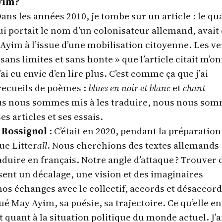
yim ?
Dans les années 2010, je tombe sur un article : le qu
i portait le nom d’un colonisateur allemand, avait 
im à l’issue d’une mobilisation citoyenne. Les ve
sans limites et sans honte » que l’article citait m’on
ai eu envie d’en lire plus. C’est comme ça que j’ai
recueils de poèmes :
blues en noir et blanc
et
chant
us nous sommes mis à les traduire, nous nous so
s articles et ses essais.
 Rossignol
: C’était en 2020, pendant la préparation
ue Litter
all
. Nous cherchions des textes allemands
duire en français. Notre angle d’attaque ? Trouver 
sent un décalage, une vision et des imaginaires
nos échanges avec le collectif, accords et désaccor
é May Ayim, sa poésie, sa trajectoire. Ce qu’elle en
t quant à la situation politique du monde actuel. J’a