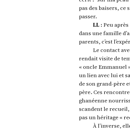
pas des baisers, ce 
passer.
LL
: Peu après
dans une famille d’ac
parents, c’est l’expé
Le contact ave
rendait visite de tem
« oncle Emmanuel ».
un lien avec lui et s
de son grand-père e
père. Ces rencontres
ghanéenne nourrissen
scandent le recueil
pas un héritage « re
À l’inverse, el