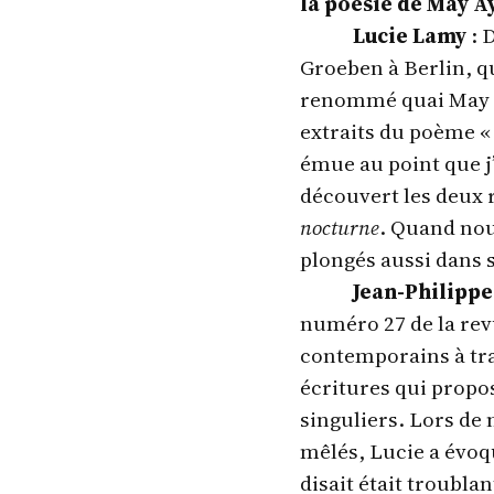
la poésie de May A
Lucie Lamy
: 
Groeben à Berlin, qu
renommé quai May Ay
extraits du poème « 
émue au point que j’
découvert les deux 
nocturne
. Quand no
plongés aussi dans se
Jean-Philippe
numéro 27 de la rev
contemporains à tra
écritures qui propo
singuliers. Lors de 
mêlés, Lucie a évoqu
disait était troublan