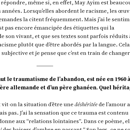
de répondre, même si, en effet, May Ayim est beauco
s années. Lorsqu’elles abordent le racisme, les œuv
mandes la citent fréquemment. Mais j’ai le senti
st pas encore émancipée des étiquettes qui la
e son vivant, et que ses textes sont parfois réduits 
cisme plutôt que d’être abordés par la langue. Cela 
 subjective et je pense que c’est en train de changer
ut le traumatisme de l’abandon, est née en 1960 
re allemande et d’un père ghanéen. Quel hérit
vit-on la situation d’être une
déshéritée
de l’amour 
sais pas. J’ai la sensation que ce trauma est contenu
 donne aux “relations lointaines”. Dans ce poème, el
 / des baisers d’ombre en passant.” Son legs, ce ne s