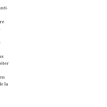
nti-
tre
s
e
ns
biter
 en
de la