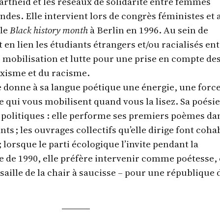
partheid et les réseaux de solidarité entre femmes
des. Elle intervient lors de congrès féministes et a
 le
Black history month
à Berlin en 1996. Au sein de
t en lien les étudiants étrangers et/ou racialisés en
 mobilisation et lutte pour une prise en compte de
xisme et du racisme.
le donne à sa langue poétique une énergie, une forc
 qui vous mobilisent quand vous la lisez. Sa poésie
 politiques : elle performe ses premiers poèmes da
ts ; les ouvrages collectifs qu’elle dirige font coha
 ; lorsque le parti écologique l’invite pendant la
 de 1990, elle préfère intervenir comme poétesse,
isaille de la chair à saucisse – pour une république 