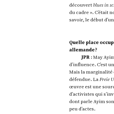
découvert
blues in s
du cadre ». C’était 
savoir, le début d’u
Quelle place occup
allemande ?
JPR
: May Ayim
d’influence. C’est u
Mais la marginalité
défendue. La
Freie U
œuvre est une sourc
d’activistes qui s’i
dont parle Ayim son
peu d’actes.