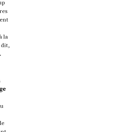
up
res
ment
à la
dit,
.
à
age
au
le
ont