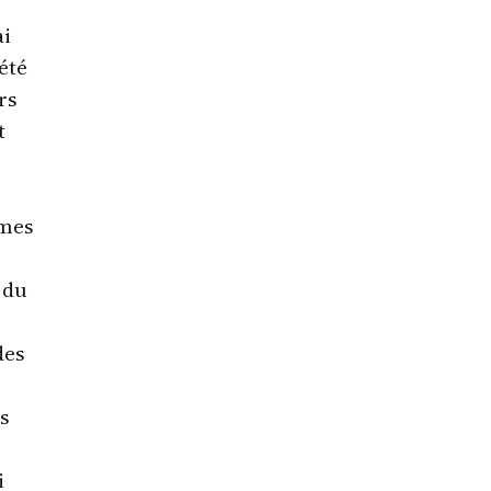
ai
été
rs
t
mmes
 du
des
ds
i