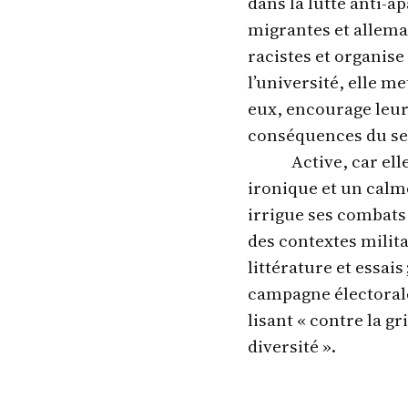
dans la lutte anti-a
migrantes et alleman
racistes et organise
l’université, elle me
eux, encourage leur
conséquences du se
Active, car el
ironique et un calme
irrigue ses combats
des contextes militan
littérature et essais
campagne électorale
lisant « contre la gr
diversité ».