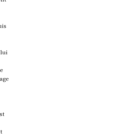
uis
lui
ée
lage
st
t