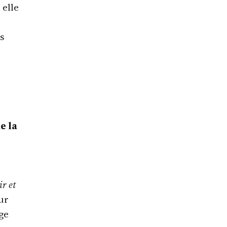
 elle
ns
e la
ir et
ur
ge