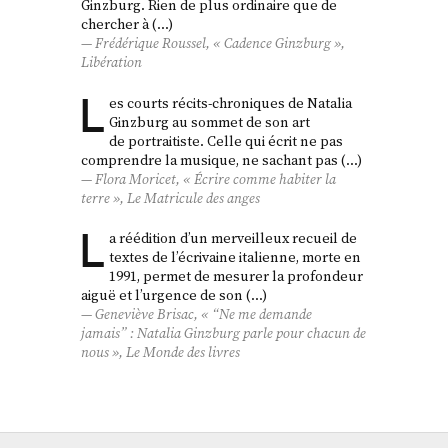
Ginzburg. Rien de plus ordinaire que de
chercher à (…)
Frédérique Roussel, « Cadence Ginzburg »,
Libération
L
es courts récits-chroniques de Natalia
Ginzburg au sommet de son art
de portraitiste. Celle qui écrit ne pas
comprendre la musique, ne sachant pas (…)
Flora Moricet, « Écrire comme habiter la
terre »,
Le Matricule des anges
L
a réédition d’un merveilleux recueil de
textes de l’écrivaine italienne, morte en
1991, permet de mesurer la profondeur
aiguë et l’urgence de son (…)
Geneviève Brisac, « “Ne me demande
jamais” : Natalia Ginzburg parle pour chacun de
nous », Le Monde des livres