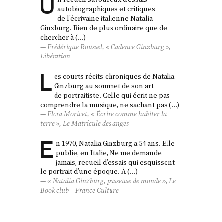
U
autobiographiques et critiques
de l’écrivaine italienne Natalia
Ginzburg. Rien de plus ordinaire que de
chercher à (…)
Frédérique Roussel, « Cadence Ginzburg »,
Libération
L
es courts récits-chroniques de Natalia
Ginzburg au sommet de son art
de portraitiste. Celle qui écrit ne pas
comprendre la musique, ne sachant pas (…)
Flora Moricet, « Écrire comme habiter la
terre »,
Le Matricule des anges
E
n 1970, Natalia Ginzburg a 54 ans. Elle
publie, en Italie, Ne me demande
jamais, recueil d’essais qui esquissent
le portrait d’une époque. À (…)
« Natalia Ginzburg, passeuse de monde », Le
Book club – France Culture