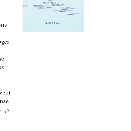
ons
oger
ne
ns
ivent
onse
s, ça