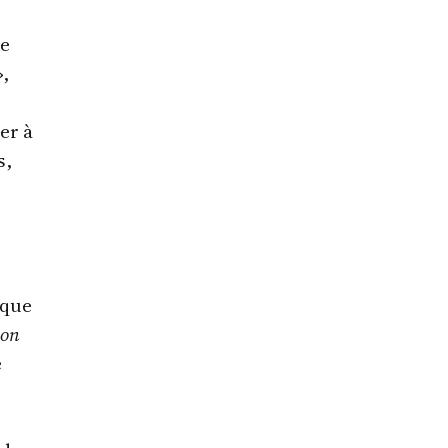
re
,
er à
s,
,
sque
 on
e