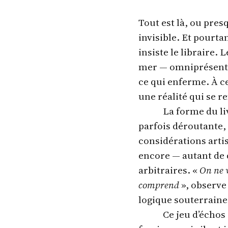
Tout est là, ou pres
invisible. Et pourtan
insiste le libraire.
mer — omniprésente 
ce qui enferme. À ce
une réalité qui se 
La forme du l
parfois déroutante, 
considérations artis
encore — autant de 
arbitraires. «
On ne v
comprend
», observe
logique souterraine
Ce jeu d’échos