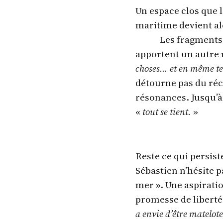
Un espace clos que 
maritime devient alo
Les fragments 
apportent un autre 
choses… et en même temp
détourne pas du récit
résonances. Jusqu’à
«
tout se tient.
»
Reste ce qui persist
Sébastien n’hésite pas
mer ». Une aspirati
promesse de liberté 
a envie d’être matelote,