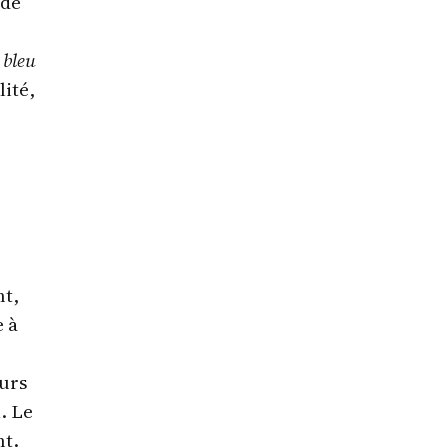
 de
 bleu
lité,
nt,
 à
ours
l. Le
nt.