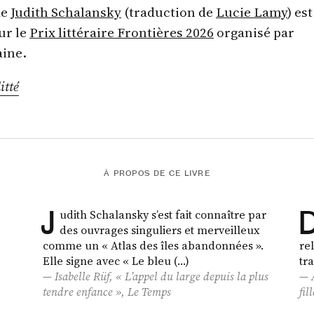
de
Judith Schalansky
(traduction de
Lucie Lamy
) est
ur le
Prix littéraire Frontières 2026
organisé par
aine.
itté
À PROPOS DE CE LIVRE
J
udith Schalansky s’est fait connaître par
des ouvrages singuliers et merveilleux
comme un « Atlas des îles abandonnées ».
rel
Elle signe avec « Le bleu (…)
tr
Isabelle Rüf, « L’appel du large depuis la plus
tendre enfance »,
Le Temps
fil