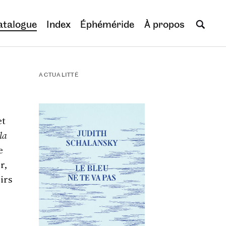
atalogue
Index
Éphéméride
À propos
ACTUALITTÉ
et
la
e
r,
irs