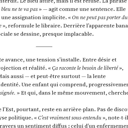
interdit. Le bleu attire, mais il est refusé. La phrase
e bleu ne te va pas
» — agit comme une sentence. Elle
une assignation implicite. «
On ne peut pas porter du
e
», reformule le libraire. Derrière l’apparente bana
ciale se dessine, presque implacable.
e avance, une tension s’installe. Entre désir et
ojection et réalité. «
Ça raconte le besoin de liberté
»,
ais aussi — et peut-être surtout — la lente
identité. Une enfant qui comprend, progressiveme
ssignée.
» Et qui, dans le même mouvement, cherche
 l’Est, pourtant, reste en arrière-plan. Pas de disc
yse politique. «
C’est vraiment sous-entendu
», note-t-i
 travers un sentiment diffus : celui d’un enfermeme