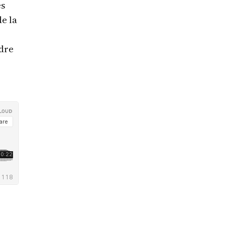
es
e la
rdre