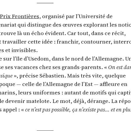
Prix Frontières
, organisé par l’Université de
nariat qui distingue des œuvres explorant les noti
 trouve là un écho évident. Car tout, dans ce récit,
ravailler cette idée : franchir, contourner, interr
es et invisibles.
re sur l’île d’Usedom, dans le nord de l’Allemagne. U
sse ses vacances chez ses grands-parents. «
On est da
ssique
», précise Sébastien. Mais très vite, quelque
époque — celle de l’Allemagne de l’Est — affleure en
marins, leurs uniformes : autant de motifs qui capt
ve de devenir matelote. Le mot, déjà, dérange. La rép
 appel : «
ce n’est pas possible, ça n’existe pas… et en plu