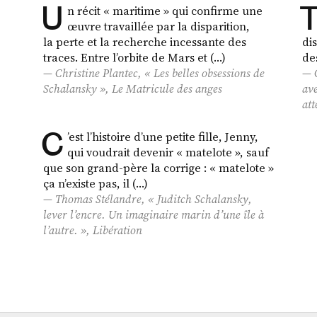
U
n récit « maritime » qui confirme une
œuvre travaillée par la disparition,
la perte et la recherche incessante des
di
traces. Entre l’orbite de Mars et (…)
de
Christine Plantec, « Les belles obsessions de
Schalansky »,
Le Matricule des anges
av
at
C
’est l’histoire d’une petite fille, Jenny,
qui voudrait devenir « matelote », sauf
que son grand-père la corrige : « matelote »
ça n’existe pas, il (…)
Thomas Stélandre, « Juditch Schalansky,
lever l’encre. Un imaginaire marin d’une île à
l’autre. »,
Libération