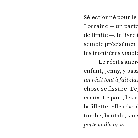
Sélectionné pour le
Lorraine — un parte
de limite —, le livre
semble précisément t
les frontières visibl
Le récit s’anc
enfant, Jenny, y pa
un récit tout à fait cla
chose se fissure. L’
creux. Le port, les 
la fillette. Elle rê
tombe, brutale, sans
porte malheur
».