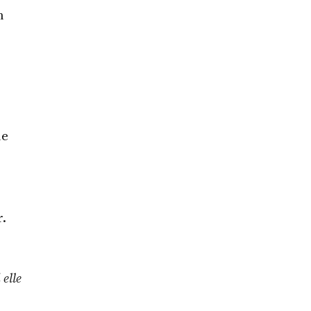
n
ue
r.
 elle