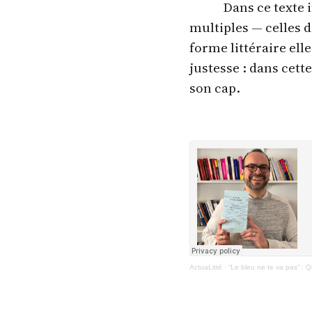
Dans ce texte 
multiples — celles d
forme littéraire elle
justesse : dans cet
son cap.
ActuaLitté
·
“Le bleu ne te va pas” : Q