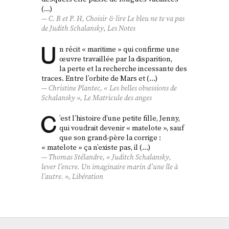
(…)
C. B et P. H, Choisir & lire
Le bleu ne te va pas
de Judith Schalansky,
Les Notes
U
n récit « maritime » qui confirme une
œuvre travaillée par la disparition,
la perte et la recherche incessante des
traces. Entre l’orbite de Mars et (…)
Christine Plantec, « Les belles obsessions de
Schalansky »,
Le Matricule des anges
C
’est l’histoire d’une petite fille, Jenny,
qui voudrait devenir « matelote », sauf
que son grand-père la corrige :
« matelote » ça n’existe pas, il (…)
Thomas Stélandre, « Juditch Schalansky,
lever l’encre. Un imaginaire marin d’une île à
l’autre. »,
Libération