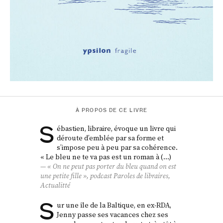
À PROPOS DE CE LIVRE
S
ébastien, libraire, évoque un livre qui
déroute d’emblée par sa forme et
s’impose peu à peu par sa cohérence.
« Le bleu ne te va pas est un roman à (…)
« On ne peut pas porter du bleu quand on est
une petite fille », podcast Paroles de libraires,
Actualitté
S
ur une île de la Baltique, en ex-RDA,
Jenny passe ses vacances chez ses