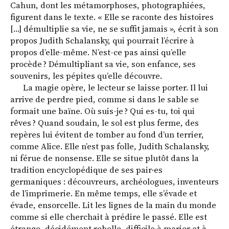
Cahun, dont les métamorphoses, photographiées,
figurent dans le texte. « Elle se raconte des histoires
[…] démultiplie sa vie, ne se suffit jamais », écrit à son
propos Judith Schalansky, qui pourrait l’écrire à
propos d’elle-même. N’est-ce pas ainsi qu’elle
procède ? Démultipliant sa vie, son enfance, ses
souvenirs, les pépites qu’elle découvre.
La magie opère, le lecteur se laisse porter. Il lui
arrive de perdre pied, comme si dans le sable se
formait une baïne. Où suis-je ? Qui es-tu, toi qui
rêves ? Quand soudain, le sol est plus ferme, des
repères lui évitent de tomber au fond d’un terrier,
comme Alice. Elle n’est pas folle, Judith Schalansky,
ni férue de nonsense. Elle se situe plutôt dans la
tradition encyclopédique de ses pair·es
germaniques : découvreurs, archéologues, inventeurs
de l’imprimerie. En même temps, elle s’évade et
évade, ensorcelle. Lit les lignes de la main du monde
comme si elle cherchait à prédire le passé. Elle est
étrange, décidément rebelle, difficile à marier et à