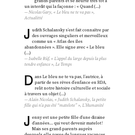
grands-parents et se heurte très tôt à
un interdit qui la façonne : « Quand (…)
Nicolas Gary, « Le bleu ne te va pas »,
Actualitté
J
udith Schalansky s’est fait connaître par
des ouvrages singuliers et merveilleux
comme un « Atlas des îles
abandonnées ». Elle signe avec « Le bleu
(…)
Isabelle Rüf, « L’appel du large depuis la plus
tendre enfance »,
Le Temps
D
ans Le bleu ne te va pas, l’autrice, à
partir de ses rêves d’enfance en RDA,
relit notre histoire culturelle et sociale
à travers un objet (…)
Alain Nicolas, « Judith Schalansky, la petite
fille qui n’a pas été “matelote” »,
L’Humanité
J
enny est une petite fille d’une dizaine
d’années… qui veut devenir matelot !
Mais ses grand-parents auprès
desquels elle passe de longues vacances