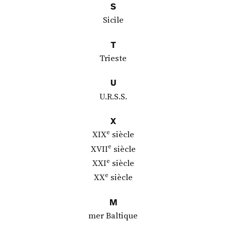
S
Sicile
T
Trieste
U
U.R.S.S.
X
e
XIX
siècle
e
XVII
siècle
e
XXI
siècle
e
XX
siècle
M
mer Baltique