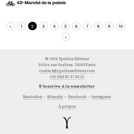
42ᵉ Marché de la poésie
‹
1
2
3
4
5
6
7
8
9
10
›
© 2026 Ypsilon Éditeur
34 bis rue Sorbier, 75020 Paris
contact@ypsilonediteur.com
+33 (0)9 82 37 50 15
S’inscrire à la newsletter
Mastodon
Bluesky
Facebook
Instagram
À propos