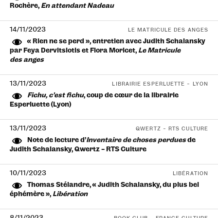
Rochère,
En attendant Nadeau
14/11/2023
LE MATRICULE DES ANGES
« Rien ne se perd », entretien avec Judith Schalansky
par Feya Dervitsiotis et Flora Moricet,
Le Matricule
des anges
13/11/2023
LIBRAIRIE ESPERLUETTE – LYON
Fichu, c’est fichu
, coup de cœur de la librairie
Esperluette (Lyon)
13/11/2023
QWERTZ – RTS CULTURE
Note de lecture d’
Inventaire de choses perdues
de
Judith Schalansky, Qwertz – RTS Culture
10/11/2023
LIBÉRATION
Thomas Stélandre, « Judith Schalansky, du plus bel
éphémère »,
Libération
8/11/2023