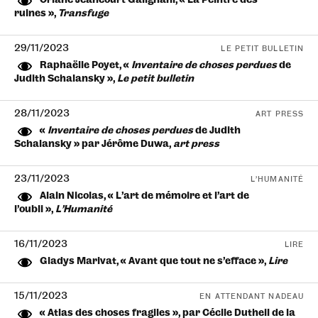
Oriane Jeancourt Galignani, « La Peintre des
ruines »,
Transfuge
29/11/2023
LE PETIT BULLETIN
Raphaëlle Poyet, «
Inventaire de choses perdues
de
Judith Schalansky »,
Le petit bulletin
28/11/2023
ART PRESS
«
Inventaire de choses perdues
de Judith
Schalansky » par Jérôme Duwa,
art press
23/11/2023
L’HUMANITÉ
Alain Nicolas, « L’art de mémoire et l’art de
l’oubli »,
L’Humanité
16/11/2023
LIRE
Gladys Marivat, « Avant que tout ne s’efface »,
Lire
15/11/2023
EN ATTENDANT NADEAU
« Atlas des choses fragiles », par Cécile Dutheil de la