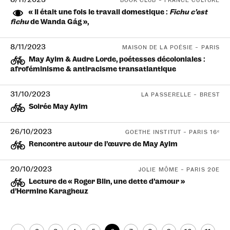
BOOK CLUB – FRANCE CULTURE
« Il était une fois le travail domestique :
Fichu c’est
fichu
de Wanda Gág »,
8/11/2023
MAISON DE LA POÉSIE – PARIS
May Ayim & Audre Lorde, poétesses décoloniales :
afroféminisme & antiracisme transatlantique
31/10/2023
LA PASSERELLE – BREST
Soirée May Ayim
26/10/2023
GOETHE INSTITUT – PARIS 16ᵉ
Rencontre autour de l’œuvre de May Ayim
20/10/2023
JOLIE MÔME – PARIS 20E
Lecture de « Roger Blin, une dette d’amour »
d’Hermine Karagheuz