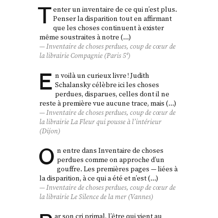
T
enter un inventaire de ce qui n’est plus.
Penser la disparition tout en affirmant
que les choses continuent à exister
même soustraites à notre (…)
Inventaire de choses perdues
, coup de cœur de
la librairie Compagnie (Paris 5ᵉ)
E
n voilà un curieux livre ! Judith
Schalansky célèbre ici les choses
perdues, disparues, celles dont il ne
reste à première vue aucune trace, mais (…)
Inventaire de choses perdues
, coup de cœur de
la librairie La Fleur qui pousse à l’intérieur
(Dijon)
O
n entre dans Inventaire de choses
perdues comme on approche d’un
gouffre. Les premières pages — liées à
la disparition, à ce qui a été et n’est (…)
Inventaire de choses perdues
, coup de cœur de
la librairie Le Silence de la mer (Vannes)
ar son cri primal, l’être qui vient au