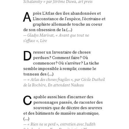
Schalansky » par Jérôme Duwa,
art press
A
près L’Atlas des îles abandonnées et
L’inconstance de l’espèce, l’écrivaine et
graphiste allemande touche au coeur
de son obsession de la (…)
Gladys Marivat, « Avant que tout ne
s’efface »,
Lire
D
resser un Inventaire de choses
perdues ? Comment faire ? Où
commencer ? Où s’arrêter ? La tâche
semble impossible à remplir, comme le
tonneau des (…)
« Atlas des choses fragiles », par Cécile Dutheil
de la Rochère,
En attendant Nadeau
C
apable aussi bien d’incarner des
personnages passés, de raconter des
souvenirs que de décrire des œuvres
et des bâtiments de manière anatomique,
(…)
« Rien ne se perd », entretien avec Judith