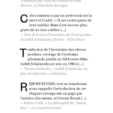
Schalansky par Feya Dervitsiotis et Flora
Moricet,
Le Matricule des anges
C
ela commence par un petit essai sur la
mort et l’oubli : « Il est certes grave de
tout oublier. Mais il est encore plus
grave de ne rien oublier, (…)
Note de lecture d’
Inventaire de choses perdues
de Judith Schalansky, Qwertz – RTS Culture
T
raduction de l’Inventaire des choses
perdues, ouvrage de l’écrivaine
allemande publié en 2018 outre-Rhin.
Judith Schalansky est née en 1980 à (…)
Thomas Stélandre, « Judith Schalansky, du
plus bel éphémère »,
Libération
R
IEN NE SE PERD, tout se transforme
nous rappelle l’introduction de cet
élégant ouvrage mis en page par
l’autrice elle-même, et l’avenir fleurit (…)
Fabrice Colin, « La philosophie du “jamais
plus” »,
Le Canard enchaîné