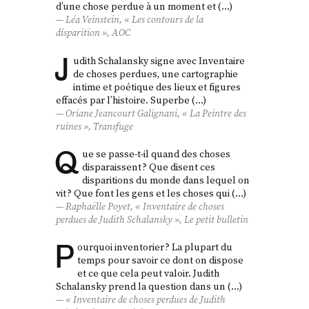
d’une chose perdue à un moment et (…)
Léa Veinstein, « Les contours de la
disparition »,
AOC
J
udith Schalansky signe avec Inventaire
de choses perdues, une cartographie
intime et poétique des lieux et figures
effacés par l’histoire. Superbe (…)
Oriane Jeancourt Galignani, « La Peintre des
ruines »,
Transfuge
Q
ue se passe-t-il quand des choses
disparaissent ? Que disent ces
disparitions du monde dans lequel on
vit ? Que font les gens et les choses qui (…)
Raphaëlle Poyet, «
Inventaire de choses
perdues
de Judith Schalansky »,
Le petit bulletin
P
ourquoi inventorier ? La plupart du
temps pour savoir ce dont on dispose
et ce que cela peut valoir. Judith
Schalansky prend la question dans un (…)
«
Inventaire de choses perdues
de Judith