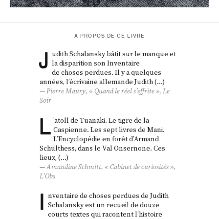
À PROPOS DE CE LIVRE
J
udith Schalansky bâtit sur le manque et
la disparition son Inventaire
de choses perdues. Il y a quelques
années, l’écrivaine allemande Judith (…)
Pierre Maury, « Quand le réel s’effrite »,
Le
Soir
L
’atoll de Tuanaki. Le tigre de la
Caspienne. Les sept livres de Mani.
L’Encyclopédie en forêt d’Armand
Schulthess, dans le Val Onsernone. Ces
lieux, (…)
Amandine Schmitt, « Cabinet de curiosités »,
L’Obs
I
nventaire de choses perdues de Judith
Schalansky est un recueil de douze
courts textes qui racontent l’histoire