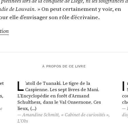
s piétinées lors de la conquête de Liège, ni les souffrances 
ndie de Louvain. »
On peut certainement y voir, en
our elle d’envisager son rôle d’écrivaine.
tion
À PROPOS DE CE LIVRE
L
I
et
’atoll de Tuanaki. Le tigre de la
Caspienne. Les sept livres de Mani.
s,
L’Encyclopédie en forêt d’Armand
co
Schulthess, dans le Val Onsernone. Ces
ch
Le
lieux, (…)
Amandine Schmitt, « Cabinet de curiosités »,
dis
L’Obs