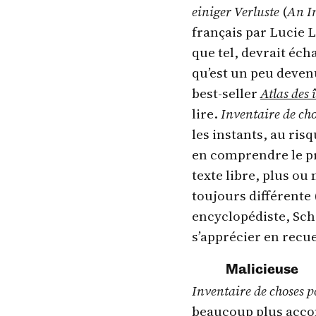
einiger Verluste
(
An In
français par Lucie L
que tel, devrait éch
qu’est un peu devenu
best-seller
Atlas des
lire.
Inventaire de ch
les instants, au ris
en comprendre le pr
texte libre, plus ou
toujours différente
encyclopédiste, Sch
s’apprécier en recue
Malicieuse
Inventaire de choses p
beaucoup plus accom