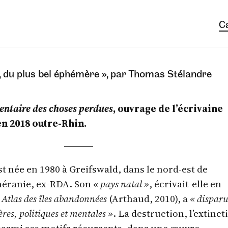
C
, du plus bel éphémère », par Thomas Stélandre
entaire des choses perdues
, ouvrage de l’écrivaine
n 2018 outre-Rhin.
t née en 1980 à Greifswald, dans le nord-est de
méranie, ex-RDA. Son
« pays natal »
, écrivait-elle en
n
Atlas des îles abandonnées
(Arthaud, 2010), a
« disparu
ières, politiques et mentales »
. La destruction, l’extinct
parmi ses motifs récurrents, dans une œuvre