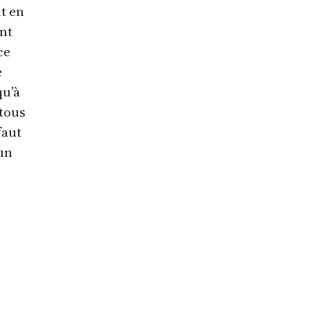
it en
ant
ce
e
qu’à
 tous
faut
un