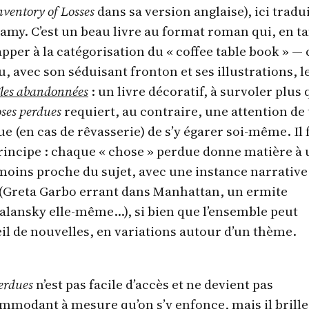
ventory of Losses
dans sa version anglaise), ici tradu
amy. C’est un beau livre au format roman qui, en t
apper à la catégorisation du « coffee table book » — 
, avec son séduisant fronton et ses illustrations, l
 îles abandonnées
: un livre décoratif, à survoler plus 
oses perdues
requiert, au contraire, une attention de
que (en cas de rêvasserie) de s’y égarer soi-même. Il 
incipe : chaque « chose » perdue donne matière à 
 moins proche du sujet, avec une instance narrative
 (Greta Garbo errant dans Manhattan, un ermite
alansky elle-même…), si bien que l’ensemble peut
il de nouvelles, en variations autour d’un thème.
erdues
n’est pas facile d’accès et ne devient pas
modant à mesure qu’on s’y enfonce, mais il brille