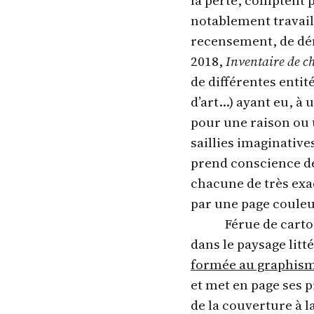
notablement travail
recensement, de dén
2018,
Inventaire de c
de différentes entit
d’art…) ayant eu, à
pour une raison ou 
saillies imaginative
prend conscience de 
chacune de très exa
par une page coule
Férue de carto
dans le paysage litté
formée au graphisme 
et met en page ses
de la couverture à 