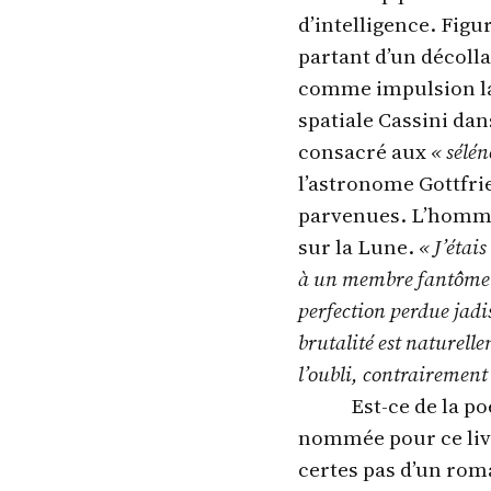
d’intelligence. Fig
partant d’un décolla
comme impulsion la 
spatiale Cassini da
consacré aux
« sélé
l’astronome Gottfri
parvenues. L’homme q
sur la Lune.
« J’étai
à un membre fantôme d
perfection perdue jad
brutalité est naturell
l’oubli, contrairement
Est-ce de la po
nommée pour ce livre
certes pas d’un roma