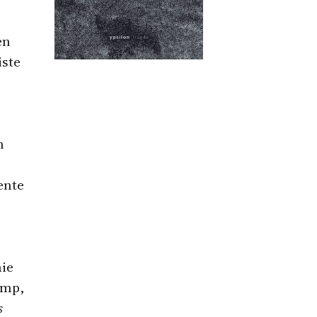
en
iste
n
ente
hie
amp,
s