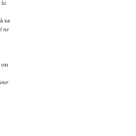
 la
à sa
é ne
, on
pour