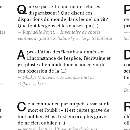
Q
re
ue se passe-t-il quand des choses
disparaissent ? Que disent ces
disparitions du monde dans lequel on vit ?
ce
Que font les gens et les choses qui (…)
pr
des
Raphaëlle Poyet, «
Inventaire de choses
perdues
de Judith Schalansky »,
Le petit bulletin
Sc
A
près L’Atlas des îles abandonnées et
L’inconstance de l’espèce, l’écrivaine et
graphiste allemande touche au coeur de
co
s
son obsession de la (…)
se
Gladys Marivat, « Avant que tout ne
to
de
s’efface »,
Lire
Du
C
ela commence par un petit essai sur la
s
mort et l’oubli : « Il est certes grave de
des
tout oublier. Mais il est encore plus grave
él
de ne rien oublier, (…)
el
Note de lecture d’
Inventaire de choses