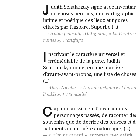
J
udith Schalansky signe avec Inventai
de choses perdues, une cartographie
intime et poétique des lieux et figures
effacés par l’histoire. Superbe (…)
Oriane Jeancourt Galignani, « La Peintre 
ruines »,
Transfuge
I
nscrivant le caractère universel et
irrémédiable de la perte, Judith
Schalansky donne, en une manière
d’avant-avant-propos, une liste de chose
(…)
Alain Nicolas, « L’art de mémoire et l’art 
l’oubli »,
L’Humanité
C
apable aussi bien d’incarner des
personnages passés, de raconter de
souvenirs que de décrire des œuvres et 
bâtiments de manière anatomique, (…)
« Rien ne se perd », entretien avec Judith