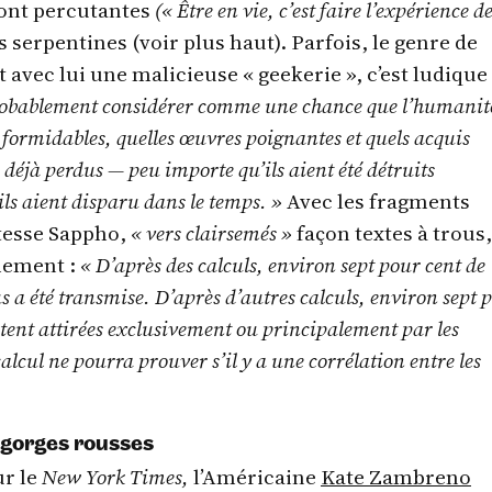
sont percutantes
(« Être en vie, c’est faire l’expérience de
us serpentines (voir plus haut). Parfois, le genre de
t avec lui une malicieuse « geekerie », c’est ludique 
probablement considérer comme une chance que l’humanit
s formidables, quelles œuvres poignantes et quels acquis
 déjà perdus — peu importe qu’ils aient été détruits
ls aient disparu dans le temps. »
Avec les fragments
tesse Sappho,
« vers clairsemés »
façon textes à trous
hement :
« D’après des calculs, environ sept pour cent de
 a été transmise. D’après d’autres calculs, environ sept 
tent attirées exclusivement ou principalement par les
cul ne pourra prouver s’il y a une corrélation entre les
 gorges rousses
ur le
New York Times,
l’Américaine
Kate Zambreno