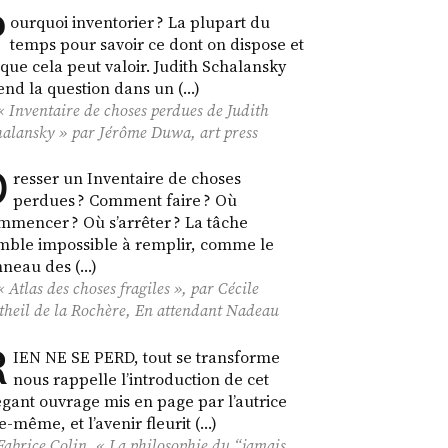
P
ourquoi inventorier ? La plupart du
temps pour savoir ce dont on dispose et
 que cela peut valoir. Judith Schalansky
end la question dans un (…)
«
Inventaire de choses perdues
de Judith
halansky » par Jérôme Duwa,
art press
D
resser un Inventaire de choses
perdues ? Comment faire ? Où
mmencer ? Où s’arrêter ? La tâche
mble impossible à remplir, comme le
nneau des (…)
« Atlas des choses fragiles », par Cécile
theil de la Rochère,
En attendant Nadeau
R
IEN NE SE PERD, tout se transforme
nous rappelle l’introduction de cet
égant ouvrage mis en page par l’autrice
le-même, et l’avenir fleurit (…)
Fabrice Colin, « La philosophie du “jamais