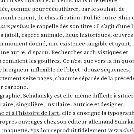
lée, comme pour rééquilibrer, par le souhait de
ombrement, de classification. Publié outre-Rhin 
hoses perdues
le rappelle dès son titre : il s’agit d’une l
és (atoll, espèce animale, lieux historiques, œuvres
 un moment donné, une existence tangible et ayant,
une autre, disparu. Recherches archivistiques et
s comblent les gouffres. Ce n’est que vers la fin qu’o
la rigueur inflexible de l’objet : douze séquences,
ctement seize pages, chacune séparée de la précéd
ur carbone.
graphie, Schalansky est elle-même difficile à situer
raire, singulière, insulaire. Autrice et designer,
et à l’histoire de l’art
, elle a enseigné la typograp
 propres ouvrages chez son éditeur allemand Suhrk
la maquette. Ypsilon reproduit fidèlement
Verzeichni