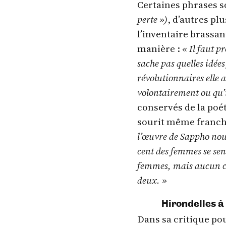
Certaines phrases 
perte »)
, d’autres pl
l’inventaire brassan
manière :
« Il faut 
sache pas quelles idée
révolutionnaires elle a
volontairement ou qu’i
conservés de la poé
sourit même franc
l’œuvre de Sappho nous
cent des femmes se sen
femmes, mais aucun cal
deux. »
Hirondelles à
Dans sa critique po