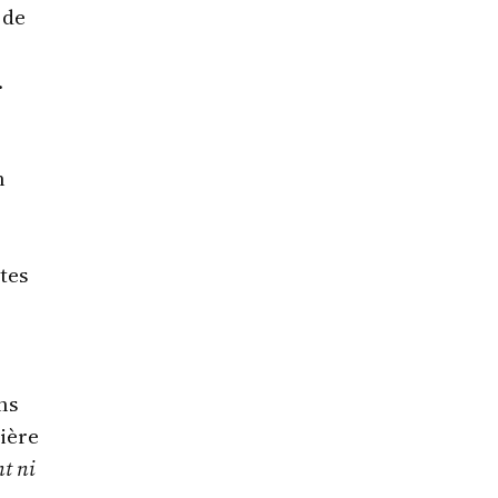
 de
.
n
tes
ns
ière
nt ni