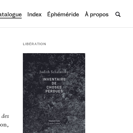
atalogue
Index
Éphéméride
À propos
LIBÉRATION
 des
ion,