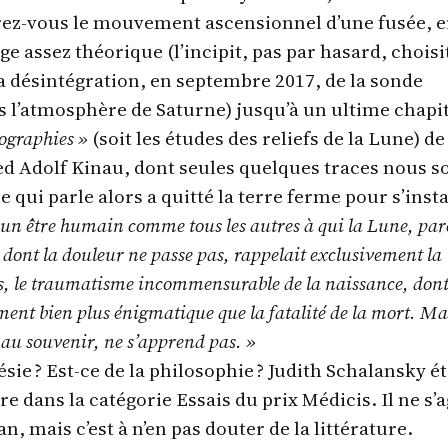
urez-vous le mouvement ascensionnel d’une fusée, 
ge assez théorique (l’incipit, pas par hasard, choisi
désintégration, en septembre 2017, de la sonde
ns l’atmosphère de Saturne) jusqu’à un ultime chapi
nographies »
(soit les études des reliefs de la Lune) de
ed Adolf Kinau, dont seules quelques traces nous s
ui parle alors a quitté la terre ferme pour s’insta
s un être humain comme tous les autres à qui la Lune, pare
ont la douleur ne passe pas, rappelait exclusivement la
is, le traumatisme incommensurable de la naissance, dont
ement bien plus énigmatique que la fatalité de la mort. Ma
 au souvenir, ne s’apprend pas. »
ésie ? Est-ce de la philosophie ? Judith Schalansky ét
 dans la catégorie Essais du prix Médicis. Il ne s’a
n, mais c’est à n’en pas douter de la littérature.