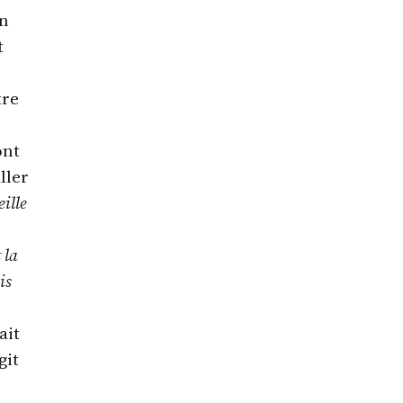
en
t
tre
ont
ller
ille
 la
is
ait
git