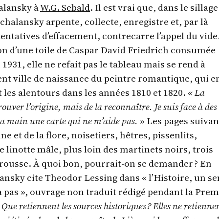
alansky à
W.G. Sebald
. Il est vrai que, dans le sillage
chalansky arpente, collecte, enregistre et, par là
ntatives d’effacement, contrecarre l’appel du vide
ion d’une toile de Caspar David Friedrich consumée
1931, elle ne refait pas le tableau mais se rend à
nt ville de naissance du peintre romantique, qui e
t les alentours dans les années 1810 et 1820.
« La
trouver l’origine, mais de la reconnaître. Je suis face à des
 la main une carte qui ne m’aide pas. »
Les pages suivan
ne et de la flore, noisetiers, hêtres, pissenlits,
linotte mâle, plus loin des martinets noirs, trois
 rousse. À quoi bon, pourrait-on se demander ? En
ansky cite Theodor Lessing dans « l’Histoire, un se
a pas », ouvrage non traduit rédigé pendant la Prem
 Que retiennent les sources historiques ? Elles ne retienne