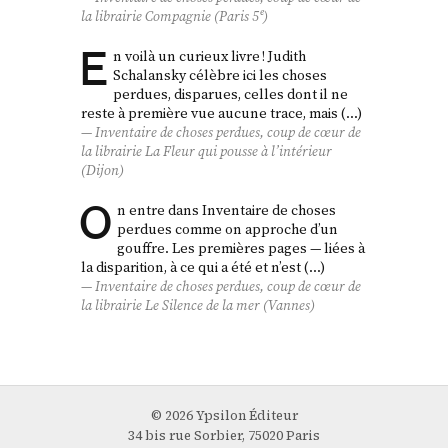
la librairie Compagnie (Paris 5ᵉ)
E
n voilà un curieux livre ! Judith
Schalansky célèbre ici les choses
perdues, disparues, celles dont il ne
reste à première vue aucune trace, mais (…)
Inventaire de choses perdues
, coup de cœur de
la librairie La Fleur qui pousse à l’intérieur
(Dijon)
O
n entre dans Inventaire de choses
perdues comme on approche d’un
gouffre. Les premières pages — liées à
la disparition, à ce qui a été et n’est (…)
Inventaire de choses perdues
, coup de cœur de
la librairie Le Silence de la mer (Vannes)
© 2026 Ypsilon Éditeur
34 bis rue Sorbier, 75020 Paris