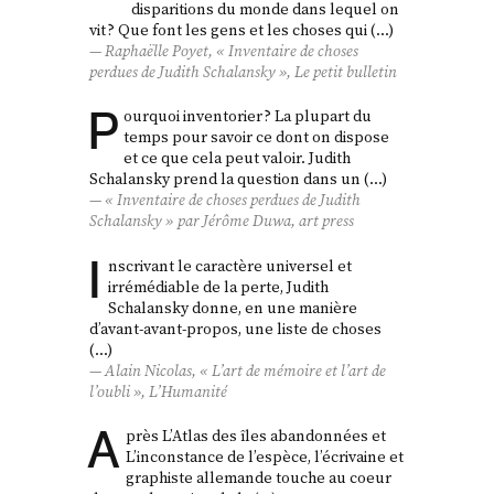
disparitions du monde dans lequel on
vit ? Que font les gens et les choses qui (…)
Raphaëlle Poyet, «
Inventaire de choses
perdues
de Judith Schalansky »,
Le petit bulletin
P
ourquoi inventorier ? La plupart du
temps pour savoir ce dont on dispose
et ce que cela peut valoir. Judith
Schalansky prend la question dans un (…)
«
Inventaire de choses perdues
de Judith
Schalansky » par Jérôme Duwa,
art press
I
nscrivant le caractère universel et
irrémédiable de la perte, Judith
Schalansky donne, en une manière
d’avant-avant-propos, une liste de choses
(…)
Alain Nicolas, « L’art de mémoire et l’art de
l’oubli »,
L’Humanité
A
près L’Atlas des îles abandonnées et
L’inconstance de l’espèce, l’écrivaine et
graphiste allemande touche au coeur