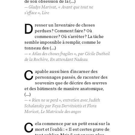
de son obsession de la (…)
Gladys Marivat, « Avant que tout ne
s’efface »,
Lire
D
resser un Inventaire de choses
perdues ? Comment faire ? Où
commencer ? Où s’arrêter ? La tâche
semble impossible à remplir, comme le
tonneau des (…)
« Atlas des choses fragiles », par Cécile Dutheil
de la Rochère,
En attendant Nadeau
C
apable aussi bien d’incarner des
personnages passés, de raconter des
souvenirs que de décrire des œuvres
et des bâtiments de manière anatomique,
(…)
« Rien ne se perd », entretien avec Judith
Schalansky par Feya Dervitsiotis et Flora
Moricet,
Le Matricule des anges
C
ela commence par un petit essai sur la
mort et l’oubli : « Il est certes grave de