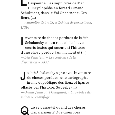
L
Caspienne. Les sept livres de Mani.
L’Encyclopédie en forêt d’Armand
Schulthess, dans le Val Onsernone. Ces
lieux, (…)
Amandine Schmitt, « Cabinet de curiosités »,
L’Obs
I
nventaire de choses perdues de Judith
Schalansky est un recueil de douze
courts textes qui racontent l’histoire
d’une chose perdue à un moment et (…)
Léa Veinstein, « Les contours de la
disparition »,
AOC
J
udith Schalansky signe avec Inventaire
de choses perdues, une cartographie
intime et poétique des lieux et figures
effacés par l’histoire. Superbe (…)
Oriane Jeancourt Galignani, « La Peintre des
ruines »,
Transfuge
Q
ue se passe-t-il quand des choses
disparaissent ? Que disent ces