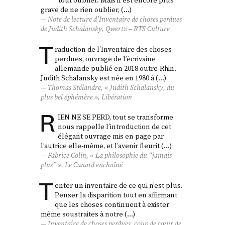
tout oublier. Mais il est encore plus
grave de ne rien oublier, (…)
Note de lecture d’
Inventaire de choses perdues
de Judith Schalansky, Qwertz – RTS Culture
T
raduction de l’Inventaire des choses
perdues, ouvrage de l’écrivaine
allemande publié en 2018 outre-Rhin.
Judith Schalansky est née en 1980 à (…)
Thomas Stélandre, « Judith Schalansky, du
plus bel éphémère »,
Libération
R
IEN NE SE PERD, tout se transforme
nous rappelle l’introduction de cet
élégant ouvrage mis en page par
l’autrice elle-même, et l’avenir fleurit (…)
Fabrice Colin, « La philosophie du “jamais
plus” »,
Le Canard enchaîné
T
enter un inventaire de ce qui n’est plus.
Penser la disparition tout en affirmant
que les choses continuent à exister
même soustraites à notre (…)
Inventaire de choses perdues
, coup de cœur de