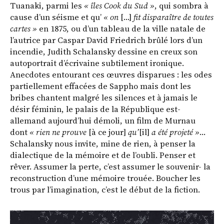
Tuanaki, parmi les
« îles Cook du Sud »
, qui sombra à
cause d’un séisme et qu’
« on
[…]
fit disparaître de toutes
cartes »
en 1875, ou d’un tableau de la ville natale de
l’autrice par Caspar David Friedrich brûlé lors d’un
incendie, Judith Schalansky dessine en creux son
autoportrait d’écrivaine subtilement ironique.
Anecdotes entourant ces œuvres disparues : les odes
partiellement effacées de Sappho mais dont les
bribes chantent malgré les silences et à jamais le
désir féminin, le palais de la République est-
allemand aujourd’hui démoli, un film de Murnau
dont
« rien ne prouve
[à ce jour]
qu’
[il]
a été projeté »
…
Schalansky nous invite, mine de rien, à penser la
dialectique de la mémoire et de l’oubli. Penser et
rêver. Assumer la perte, c’est assumer le souvenir- la
reconstruction d’une mémoire trouée. Boucher les
trous par l’imagination, c’est le début de la fiction.