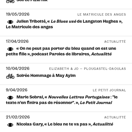
Soirée Pizarnik
19/05/2026
LE MATRICULE DES ANGES
Julien Tribotté, «
Le Blues usé
de Langston Hughes »,
Le Matricule des anges
17/04/2026
ACTUALITTÉ
« On ne peut pas porter du bleu quand on est une
petite fille », podcast Paroles de libraires,
Actualitté
10/04/2026
ELIZABETH & JO — PLOUGASTEL-DAOULAS
Soirée Hommage à May Ayim
9/04/2026
LE PETIT JOURNAL
Marie Sobral, «
Nouvelles Lettres Portugaises
: “le
texte n’en finira pas de résonner”. »,
Le Petit Journal
21/02/2026
ACTUALITTÉ
Nicolas Gary, « Le bleu ne te va pas »,
Actualitté