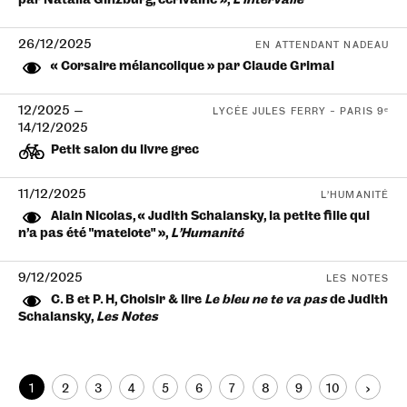
par Natalia Ginzburg, écrivaine »,
L’intervalle
26/12/2025
EN ATTENDANT NADEAU
« Corsaire mélancolique » par Claude Grimal
12/2025
—
LYCÉE JULES FERRY – PARIS 9ᵉ
14/12/2025
Petit salon du livre grec
11/12/2025
L’HUMANITÉ
Alain Nicolas, « Judith Schalansky, la petite fille qui
n’a pas été “matelote” »,
L’Humanité
9/12/2025
LES NOTES
C. B et P. H, Choisir & lire
Le bleu ne te va pas
de Judith
Schalansky,
Les Notes
1
2
3
4
5
6
7
8
9
10
›