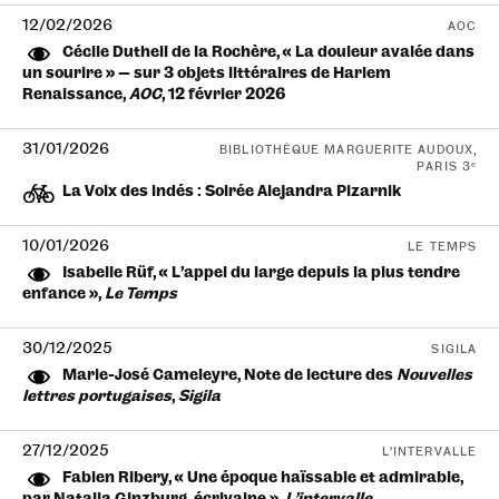
12/02/2026
AOC
Cécile Dutheil de la Rochère, « La douleur avalée dans
un sourire » — sur 3 objets littéraires de Harlem
Renaissance,
AOC
, 12 février 2026
31/01/2026
BIBLIOTHÈQUE MARGUERITE AUDOUX,
PARIS 3ᵉ
La Voix des indés : Soirée Alejandra Pizarnik
10/01/2026
LE TEMPS
Isabelle Rüf, « L’appel du large depuis la plus tendre
enfance »,
Le Temps
30/12/2025
SIGILA
Marie-José Cameleyre, Note de lecture des
Nouvelles
lettres portugaises
,
Sigila
27/12/2025
L’INTERVALLE
Fabien Ribery, « Une époque haïssable et admirable,