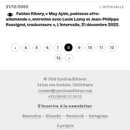
21/12/2022
L’INTERVALLE
Fabien Ribery, « May Ayim, poétesse afro-
allemande », entretien avec Lucie Lamy et Jean‑Philippe
Rossignol, traducteurs », L’Intervalle, 21 décembre 2022.
‹
4
5
6
7
8
9
10
11
12
13
›
© 2026 Ypsilon Éditeur
34 bis rue Sorbier, 75020 Paris
contact@ypsilonediteur.com
+33 (0)9 82 37 50 15
S’inscrire à la newsletter
Mastodon
Bluesky
Facebook
Instagram
À propos